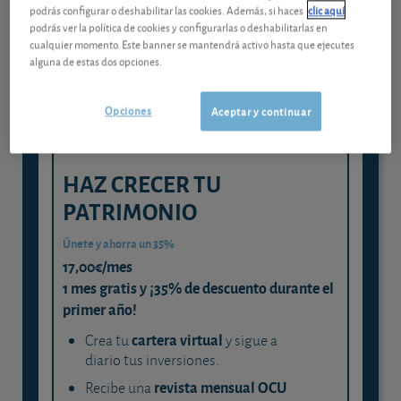
Gestiona tu dinero con visión
podrás configurar o deshabilitar las cookies. Además, si haces
clic aquí
experta
podrás ver la política de cookies y configurarlas o deshabilitarlas en
cualquier momento. Este banner se mantendrá activo hasta que ejecutes
y consigue que cada euro trabaje
alguna de estas dos opciones.
para ti
Opciones
Aceptar y continuar
HAZ CRECER TU
PATRIMONIO
Únete y ahorra un 35%
17,00€/mes
1 mes gratis y ¡35% de descuento durante el
primer año!
cartera virtual
Crea tu
y sigue a
diario tus inversiones.
revista mensual OCU
Recibe una