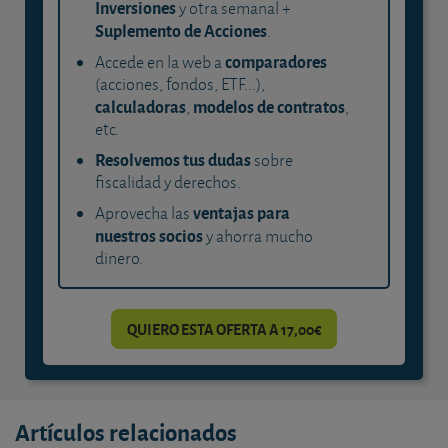
Inversiones
y otra semanal +
Suplemento de Acciones
.
comparadores
Accede en la web a
(acciones, fondos, ETF...),
calculadoras
modelos de contratos
,
,
etc.
Resolvemos tus dudas
sobre
fiscalidad y derechos.
ventajas para
Aprovecha las
nuestros socios
y ahorra mucho
dinero.
QUIERO ESTA OFERTA A 17,00€
Artículos relacionados