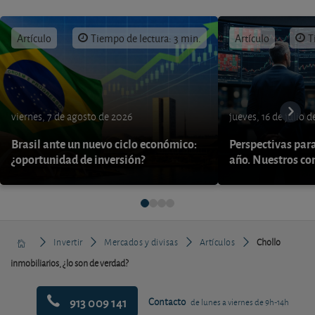
Artículo
Tiempo de lectura: 3 min.
Artículo
T
viernes, 7 de agosto de 2026
jueves, 16 de julio 
Brasil ante un nuevo ciclo económico:
Perspectivas par
¿oportunidad de inversión?
año. Nuestros con
Invertir
Mercados y divisas
Artículos
Chollo
inmobiliarios, ¿lo son de verdad?
913 009 141
Contacto
de lunes a viernes de 9h-14h