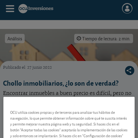
Análisis
Tiempo de lectura: 2 min.
Publicado el
27 junio 2022
Analizamos las rebajas en inmuebles para saber si lo son en realidad.
Chollo inmobiliarios, ¿lo son de verdad?
Encontrar inmuebles a buen precio es difícil, pero no
imposible. Eso sí, no es oro todo lo que reluce. Véalo.
OCU utiliza cookies propias y de terceros para analizar tus hábitos de
navegación, lo que permite obtener información sobre qué te suscita interés
Contenido reservado a SOCIOS
y permite mejorar nuestra página web y tu seguridad. Si haces clic en el
botón "Aceptar todas las cookies" aceptarás la implementación de las cookies
y solo entonces se implantarán. Si haces clic en "Configuración de cookies"