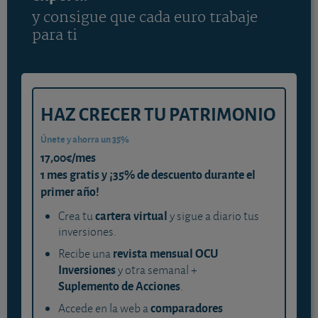
y consigue que cada euro trabaje
para ti
HAZ CRECER TU PATRIMONIO
Únete y ahorra un 35%
17,00€/mes
1 mes gratis y ¡35% de descuento durante el
primer año!
cartera virtual
Crea tu
y sigue a diario tus
inversiones.
revista mensual OCU
Recibe una
Inversiones
y otra semanal +
Suplemento de Acciones
.
comparadores
Accede en la web a