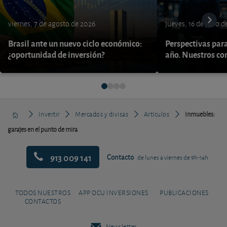
viernes, 7 de agosto de 2026
jueves, 16 de julio 
Brasil ante un nuevo ciclo económico:
Perspectivas par
¿oportunidad de inversión?
año. Nuestros con
Invertir
Mercados y divisas
Artículos
Inmuebles:
garajes en el punto de mira
913 009 141
Contacto
de lunes a viernes de 9h-14h
TODOS NUESTROS
APP OCU INVERSIONES
PUBLICACIONES
CONTACTOS
Newsletter