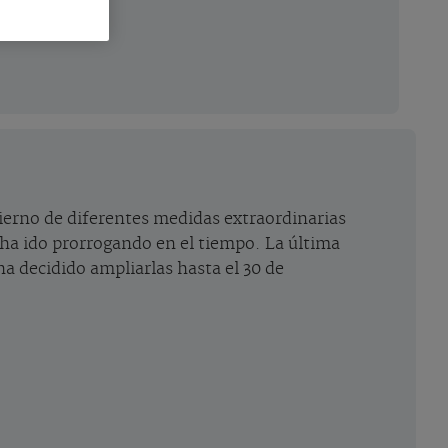
bierno de diferentes medidas extraordinarias
 ha ido prorrogando en el tiempo. La última
a decidido ampliarlas hasta el 30 de