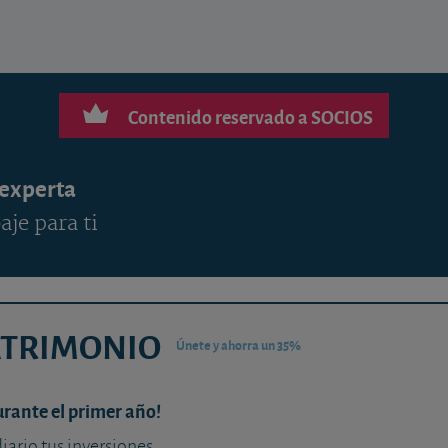
Contenido reservado a SOCIOS
 experta
aje para ti
ATRIMONIO
Únete y ahorra un 35%
urante el primer año!
diario tus inversiones.