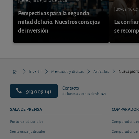
jueves, 16 de julio de 2026
jueves, 16 de
Perspectivas para la segunda
mitad del año. Nuestros consejos
La confia
de inversión
se recom
Invertir
Mercados y divisas
Artículos
Nueva prórro
Contacto
913 009 141
de lunes a viernes de 9h-14h
SALA DE PRENSA
COMPARADOR
Posturas editoriales
Comparador depó
Sentencias judiciales
Comparador de 