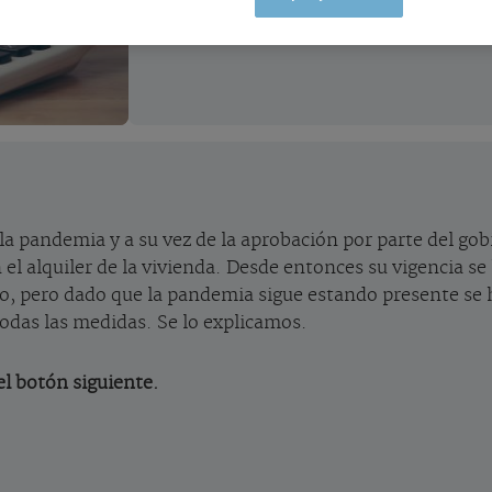
la pandemia y a su vez de la aprobación por parte del go
el alquiler de la vivienda. Desde entonces su vigencia se
ro, pero dado que la pandemia sigue estando presente se h
 todas las medidas. Se lo explicamos.
l botón siguiente.