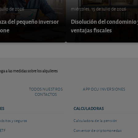
 julio de 2026
miércoles, 15 de julio de 2026
nza del pequeño inversor
Disolución del condominio 
pone
ventajas fiscales
ga a las medidas sobre los alquileres
TODOS NUESTROS
APP OCU INVERSIONES
CONTACTOS
ES
CALCULADORAS
sitos y seguros
Calculadora de la pensión
ETF
Conversor de criptomonedas