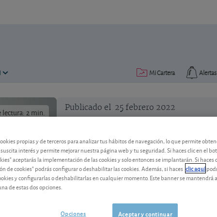
N
Mi Cartera
Alertas
Publicado el
25 febrero 2022
lectura: 2 min.
cookies propias y de terceros para analizar tus hábitos de navegación, lo que permite obte
 suscita interés y permite mejorar nuestra página web y tu seguridad. Si haces clic en el bo
okies" aceptarás la implementación de las cookies y solo entonces se implantarán. Si haces c
ón de cookies" podrás configurar o deshabilitar las cookies. Además, si haces
clic aquí
podr
Nueva prórroga a las medidas
cookies y configurarlas o deshabilitarlas en cualquier momento. Este banner se mantendrá 
una de estas dos opciones.
Algunas medidas extraordinarias sobre
vuelven a prorrogarse. Vea cuáles.
Opciones
Aceptar y continuar