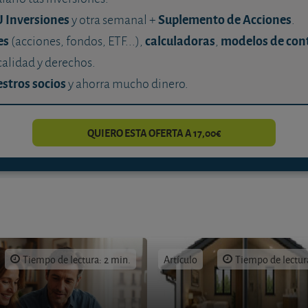
U Inversiones
Suplemento de Acciones
y otra semanal +
.
es
calculadoras
modelos de con
(acciones, fondos, ETF...),
,
calidad y derechos.
stros socios
y ahorra mucho dinero.
QUIERO ESTA OFERTA A 17,00€
Tiempo de lectura: 2 min.
Artículo
Tiempo de lectur