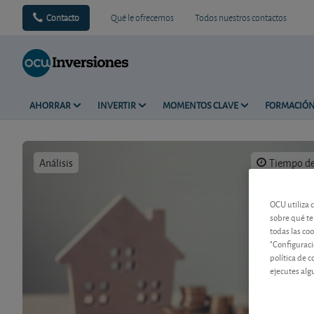
Contacto
Qué le ofrecemos
Todos nuestros contactos
AHORRAR
INVERTIR
MOMENTOS CLAVE
FORMACIÓ
Análisis
Tiempo de 
OCU utiliza 
sobre qué te
todas las co
"Configuraci
política de 
ejecutes alg