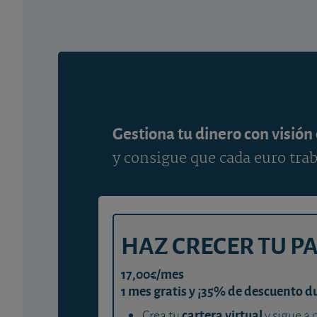
Gestiona tu dinero con visión
y consigue que cada euro trab
HAZ CRECER TU P
17,00€/mes
1 mes gratis y ¡35% de descuento d
cartera virtual
Crea tu
y sigue a 