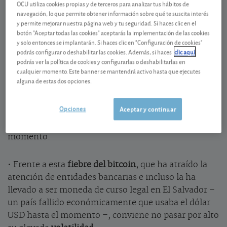
OCU utiliza cookies propias y de terceros para analizar tus hábitos de
Desde que el bitcoin (40.682 euros) emprendiera su
navegación, lo que permite obtener información sobre qué te suscita interés
carrera al alza en la recta final de 2020 lo hemos
y permite mejorar nuestra página web y tu seguridad. Si haces clic en el
botón "Aceptar todas las cookies" aceptarás la implementación de las cookies
visto subir a cotas históricas, rebasando en algunos
y solo entonces se implantarán. Si haces clic en "Configuración de cookies"
momentos del año los 50.000 euros. Y hay quienes
podrás configurar o deshabilitar las cookies. Además, si haces
clic aquí
pronostican que llegará a cifras millonarias en los
podrás ver la política de cookies y configurarlas o deshabilitarlas en
cualquier momento. Este banner se mantendrá activo hasta que ejecutes
próximos años: nada menos que 100 millones USD
alguna de estas dos opciones.
es lo que cree la firma Fidelity que alcanzará en 2035;
entidad que lleva meses intentando que la SEC (el
Opciones
Aceptar y continuar
regulador estadounidense) le apruebe la venta de
productos basados en criptodivisas sin éxito por el
momento.
• Frente a esta
fiebre del bitcoin
, que ha atraído la
atención de entidades bancarias e incluso la ha
llevado a ser moneda de curso legal en El Salvador –
un país fallido económicamente que usaba el dólar
USD hasta el momento –, conviene no pasar por alto