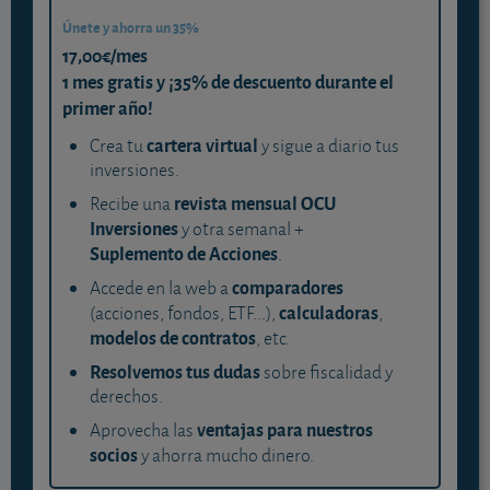
Únete y ahorra un 35%
17,00€/mes
1 mes gratis y ¡35% de descuento durante el
primer año!
cartera virtual
Crea tu
y sigue a diario tus
inversiones.
revista mensual OCU
Recibe una
Inversiones
y otra semanal +
Suplemento de Acciones
.
comparadores
Accede en la web a
calculadoras
(acciones, fondos, ETF...),
,
modelos de contratos
, etc.
Resolvemos tus dudas
sobre fiscalidad y
derechos.
ventajas para nuestros
Aprovecha las
socios
y ahorra mucho dinero.