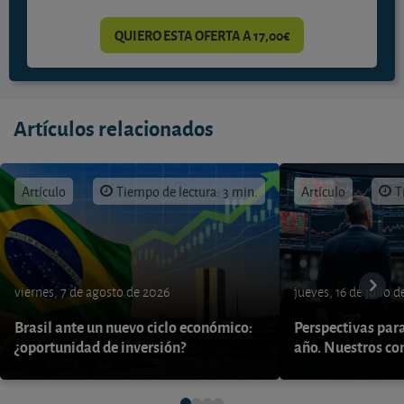
QUIERO ESTA OFERTA A 17,00€
Artículos relacionados
Artículo
Tiempo de lectura: 3 min.
Artículo
T
viernes, 7 de agosto de 2026
jueves, 16 de julio 
Brasil ante un nuevo ciclo económico:
Perspectivas par
¿oportunidad de inversión?
año. Nuestros con