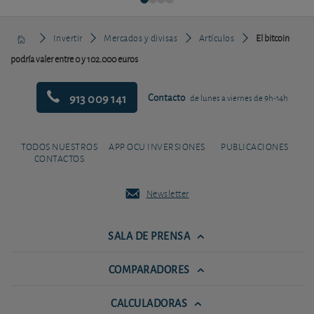
Invertir
Mercados y divisas
Artículos
El bitcoin
podría valer entre 0 y 102.000 euros
913 009 141
Contacto
de lunes a viernes de 9h-14h
TODOS NUESTROS
APP OCU INVERSIONES
PUBLICACIONES
CONTACTOS
Newsletter
SALA DE PRENSA
COMPARADORES
CALCULADORAS