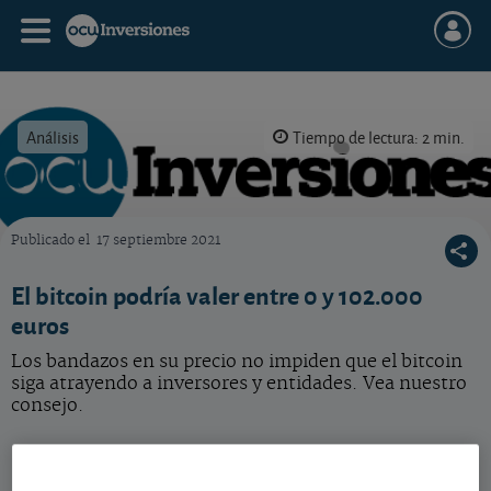
Análisis
Tiempo de lectura: 2 min.
Publicado el
17 septiembre 2021
OCU Inversiones
El bitcoin podría valer entre 0 y 102.000
euros
Los bandazos en su precio no impiden que el bitcoin
siga atrayendo a inversores y entidades. Vea nuestro
consejo.
Su volatilidad, una constante