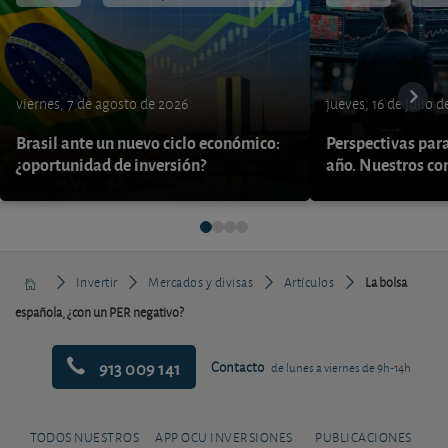
viernes, 7 de agosto de 2026
jueves, 16 de julio 
Brasil ante un nuevo ciclo económico:
Perspectivas par
¿oportunidad de inversión?
año. Nuestros con
Invertir
Mercados y divisas
Artículos
La bolsa
española, ¿con un PER negativo?
913 009 141
Contacto
de lunes a viernes de 9h-14h
TODOS NUESTROS
APP OCU INVERSIONES
PUBLICACIONES