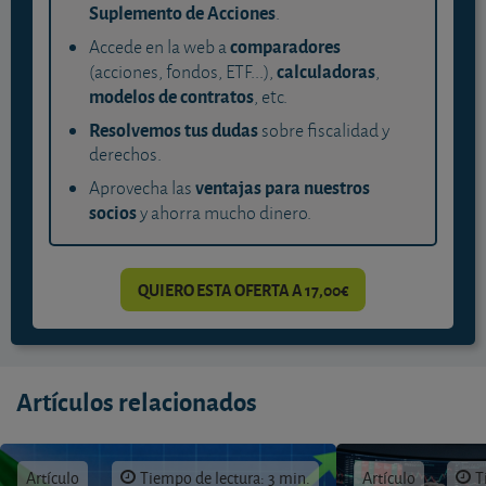
Suplemento de Acciones
.
comparadores
Accede en la web a
calculadoras
(acciones, fondos, ETF...),
,
modelos de contratos
, etc.
Resolvemos tus dudas
sobre fiscalidad y
derechos.
ventajas para nuestros
Aprovecha las
socios
y ahorra mucho dinero.
QUIERO ESTA OFERTA A 17,00€
Artículos relacionados
Artículo
Tiempo de lectura: 3 min.
Artículo
T