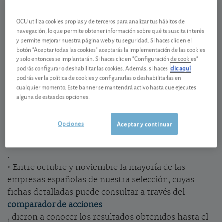
El ratio PER o P/E es la abreviatura de
price earning ratio
OCU utiliza cookies propias y de terceros para analizar tus hábitos de
navegación, lo que permite obtener información sobre qué te suscita interés
. Es un indicador que mide cuantas veces está el
y permite mejorar nuestra página web y tu seguridad. Si haces clic en el
beneficio contenido en el precio de una acción o de
botón "Aceptar todas las cookies" aceptarás la implementación de las cookies
una bolsa. Un PER bajo indicaría que esa acción o
y solo entonces se implantarán. Si haces clic en "Configuración de cookies"
podrás configurar o deshabilitar las cookies. Además, si haces
clic aquí
mercado está “más barato” que otra acción o
podrás ver la política de cookies y configurarlas o deshabilitarlas en
mercado de PER más elevado. En nuestra
cualquier momento. Este banner se mantendrá activo hasta que ejecutes
tabla de las bolsas mundiales
alguna de estas dos opciones.
aparece expresado como P/E y va acompañado de
una nota explicativa en la que matizamos que lo
Opciones
Aceptar y continuar
calculamos teniendo en cuenta los
beneficios del año en curso sin extraordinarios
.
• Entre octubre y noviembre la mayoría de las
empresas españolas de nuestra selección, cuyas
fichas detalladas puede consultar a través del
comparador de acciones
, dieron a conocer los resultados obtenidos hasta el