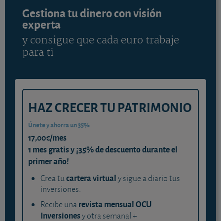
Gestiona tu dinero con visión
experta
y consigue que cada euro trabaje
para ti
HAZ CRECER TU PATRIMONIO
Únete y ahorra un 35%
17,00€/mes
1 mes gratis y ¡35% de descuento durante el
primer año!
cartera virtual
Crea tu
y sigue a diario tus
inversiones.
revista mensual OCU
Recibe una
Inversiones
y otra semanal +