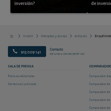
inversión?
de invers
Invertir
Mercados y divisas
Artículos
En qué invier
Contacto
913 009 141
de lunes a viernes de 9h-14h
SALA DE PRENSA
COMPARADOR
Posturas editoriales
Comparador depó
Sentencias judiciales
Comparador de 
Comparador de 
Comparador de 
Comparador de 