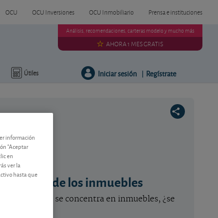
OCU
OCU Inversiones
OCU Inmobiliario
Prensa e instituciones
Análisis, recomendaciones, carteras modelo y mucho más
AHORA 1 MES GRATIS
Iniciar sesión
Regístrate
Útiles
|
ner información
tón "Aceptar
lic en
ás ver la
activo hasta que
es: el peso de los inmuebles
 los españoles se concentra en inmuebles, ¿se