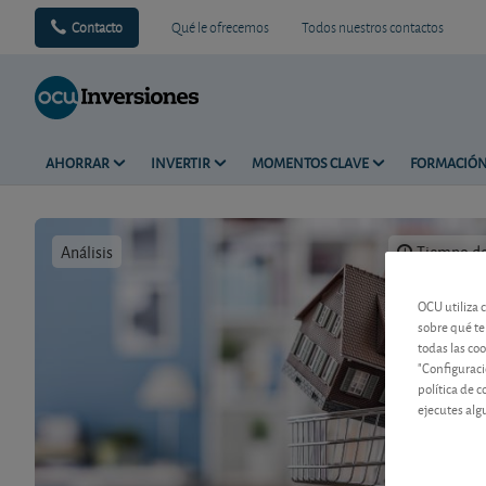
Contacto
Qué le ofrecemos
Todos nuestros contactos
AHORRAR
INVERTIR
MOMENTOS CLAVE
FORMACIÓ
Análisis
Tiempo de 
OCU utiliza 
sobre qué te
todas las co
"Configuraci
política de 
ejecutes alg