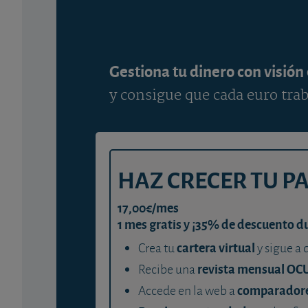
Gestiona tu dinero con visión
y consigue que cada euro trab
HAZ CRECER TU P
17,00€/mes
1 mes gratis y ¡35% de descuento d
cartera virtual
Crea tu
y sigue a 
revista mensual OC
Recibe una
comparador
Accede en la web a