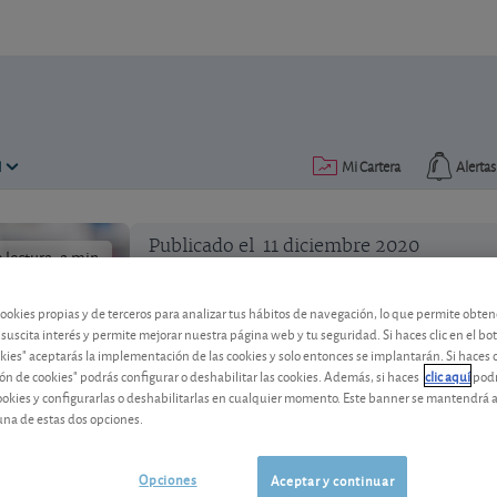
N
Mi Cartera
Alertas
Publicado el
11 diciembre 2020
lectura: 2 min.
cookies propias y de terceros para analizar tus hábitos de navegación, lo que permite obte
 suscita interés y permite mejorar nuestra página web y tu seguridad. Si haces clic en el bo
okies" aceptarás la implementación de las cookies y solo entonces se implantarán. Si haces c
ón de cookies" podrás configurar o deshabilitar las cookies. Además, si haces
clic aquí
podr
cookies y configurarlas o deshabilitarlas en cualquier momento. Este banner se mantendrá 
En qué invierten los español
una de estas dos opciones.
Un 90% de los activos no financieros de
gestiona bien el ahorro?
Opciones
Aceptar y continuar