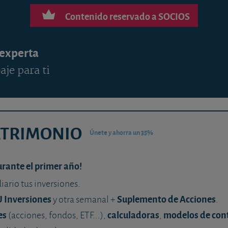
Contenido reservado a SOCIOS
 experta
aje para ti
ATRIMONIO
Únete y ahorra un 35%
urante el primer año!
diario tus inversiones.
U Inversiones
Suplemento de Acciones
y otra semanal +
.
es
calculadoras
modelos de con
(acciones, fondos, ETF...),
,