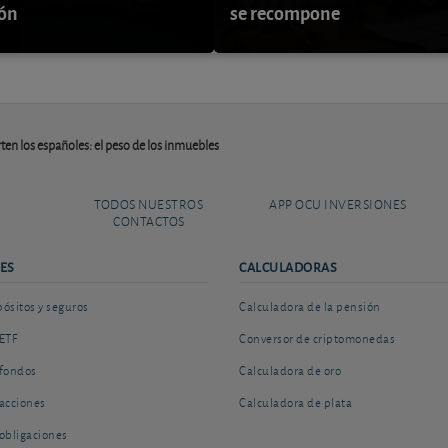
ión
se recompone
ten los españoles: el peso de los inmuebles
TODOS NUESTROS
APP OCU INVERSIONES
CONTACTOS
ES
CALCULADORAS
sitos y seguros
Calculadora de la pensión
ETF
Conversor de criptomonedas
fondos
Calculadora de oro
acciones
Calculadora de plata
obligaciones