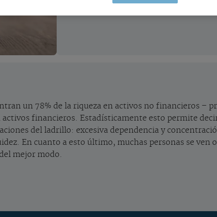
ntran un 78% de la riqueza en activos no financieros – 
activos financieros. Estadísticamente esto permite decir 
taciones del ladrillo: excesiva dependencia y concentració
uidez. En cuanto a esto último, muchas personas se ven o
 del mejor modo.