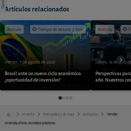
Artículos relacionados
Artículo
Tiempo de lectura: 3 min.
Artículo
T
viernes, 7 de agosto de 2026
jueves, 16 de julio 
Brasil ante un nuevo ciclo económico:
Perspectivas par
¿oportunidad de inversión?
año. Nuestros con
Invertir
Mercados y divisas
Artículos
Vender
vivienda ahora: consejos prácticos