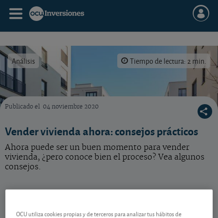
Análisis
Tiempo de lectura: 2 min.
Publicado el
04 noviembre 2020
Vender una vivienda es una operación compleja. Sepa qué debe tener en cuenta.
Vender vivienda ahora: consejos prácticos
Ahora puede ser un buen momento para vender
vivienda, ¿pero conoce bien el proceso? Vea algunos
consejos.
Aspectos a tener en cuenta
OCU utiliza cookies propias y de terceros para analizar tus hábitos de
Si está valorando vender una vivienda, este podría