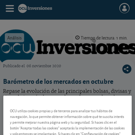
Análisis
Tiempo de lectura: 1 min.
Publicado el
06 noviembre 2020
OCU Inversiones
Barómetro de los mercados en octubre
Repase la evolución de las principales bolsas, divisas y
tipos de interés durante el pasado mes y descubra
nuestras perspectivas para los próximos meses.
OCU utiliza cookies propias y de terceros para analizar tus hábitos de
navegación, lo que permite obtener información sobre qué te suscita interés
y permite mejorar nuestra página web y tu seguridad. Si haces clic en el
Contenido reservado a SOCIOS
botón "Aceptar todas las cookies" aceptarás la implementación de las cookies
y solo entonces se implantarán. Si haces clic en "Configuración de cookies"