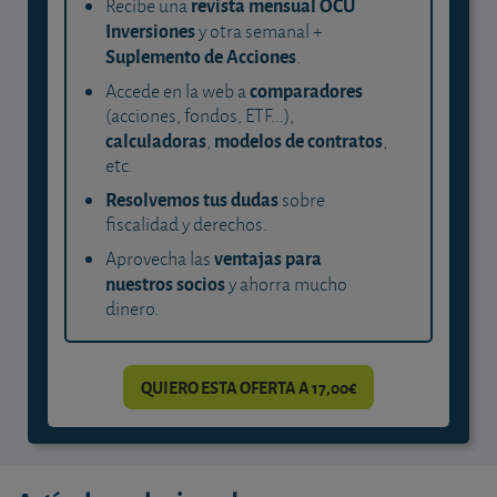
revista mensual OCU
Recibe una
Inversiones
y otra semanal +
Suplemento de Acciones
.
comparadores
Accede en la web a
(acciones, fondos, ETF...),
calculadoras
modelos de contratos
,
,
etc.
Resolvemos tus dudas
sobre
fiscalidad y derechos.
ventajas para
Aprovecha las
nuestros socios
y ahorra mucho
dinero.
QUIERO ESTA OFERTA A 17,00€