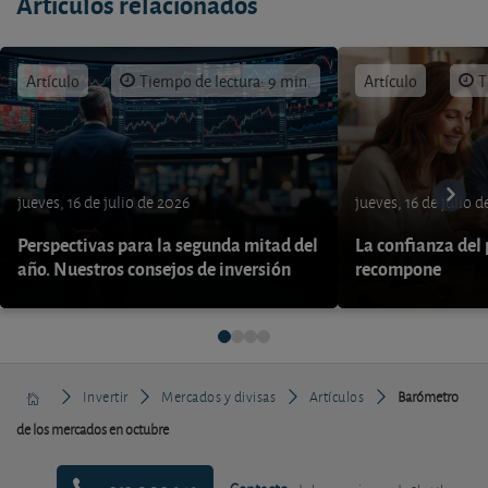
Artículos relacionados
Artículo
Tiempo de lectura: 9 min.
Artículo
T
jueves, 16 de julio de 2026
jueves, 16 de julio 
Perspectivas para la segunda mitad del
La confianza del
año. Nuestros consejos de inversión
recompone
Invertir
Mercados y divisas
Artículos
Barómetro
de los mercados en octubre