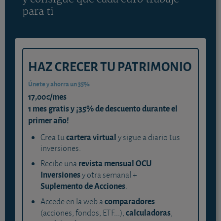
para ti
HAZ CRECER TU PATRIMONIO
Únete y ahorra un 35%
17,00€/mes
1 mes gratis y ¡35% de descuento durante el
primer año!
cartera virtual
Crea tu
y sigue a diario tus
inversiones.
revista mensual OCU
Recibe una
Inversiones
y otra semanal +
Suplemento de Acciones
.
comparadores
Accede en la web a
calculadoras
(acciones, fondos, ETF...),
,