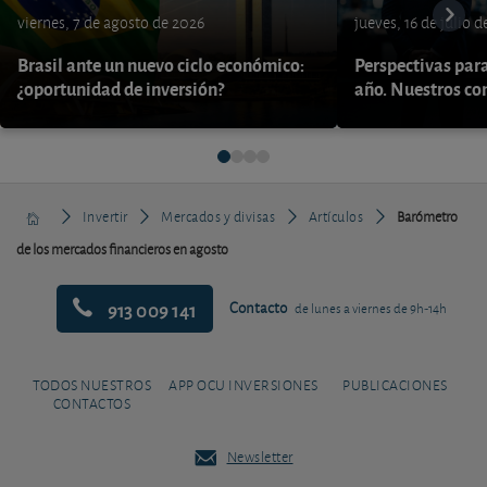
viernes, 7 de agosto de 2026
jueves, 16 de julio 
Brasil ante un nuevo ciclo económico:
Perspectivas par
¿oportunidad de inversión?
año. Nuestros con
Invertir
Mercados y divisas
Artículos
Barómetro
de los mercados financieros en agosto
913 009 141
Contacto
de lunes a viernes de 9h-14h
TODOS NUESTROS
APP OCU INVERSIONES
PUBLICACIONES
CONTACTOS
Newsletter