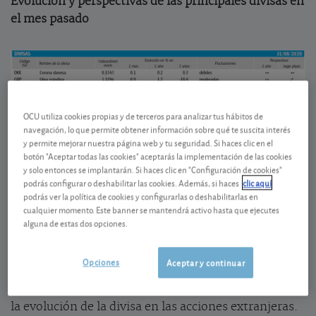
Evolución y perspectivas de las principales divisas en
el mes pasado
OCU utiliza cookies propias y de terceros para analizar tus hábitos de
navegación, lo que permite obtener información sobre qué te suscita interés
y permite mejorar nuestra página web y tu seguridad. Si haces clic en el
botón "Aceptar todas las cookies" aceptarás la implementación de las cookies
y solo entonces se implantarán. Si haces clic en "Configuración de cookies"
podrás configurar o deshabilitar las cookies. Además, si haces
clic aquí
podrás ver la política de cookies y configurarlas o deshabilitarlas en
cualquier momento. Este banner se mantendrá activo hasta que ejecutes
alguna de estas dos opciones.
La tabla de divisas le proporciona información, que
le servirá para tomar decisiones de compra o de
Opciones
Aceptar y continuar
venta para una selección de divisas. Podrá también
hacerse una idea del efecto posible que pueda tener
la evolución de la divisa en las acciones extranjeras.