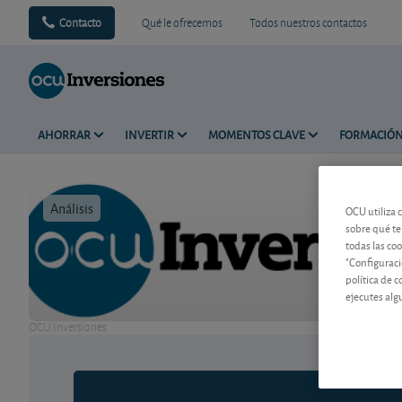
Contacto
Qué le ofrecemos
Todos nuestros contactos
AHORRAR
INVERTIR
MOMENTOS CLAVE
FORMACIÓ
Análisis
Tiempo de 
OCU utiliza 
sobre qué te
todas las co
"Configuraci
política de 
ejecutes alg
OCU Inversiones