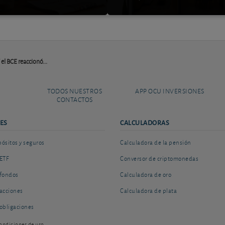
el BCE reaccionó...
TODOS NUESTROS
APP OCU INVERSIONES
CONTACTOS
ES
CALCULADORAS
sitos y seguros
Calculadora de la pensión
ETF
Conversor de criptomonedas
fondos
Calculadora de oro
acciones
Calculadora de plata
obligaciones
ondiciones de uso