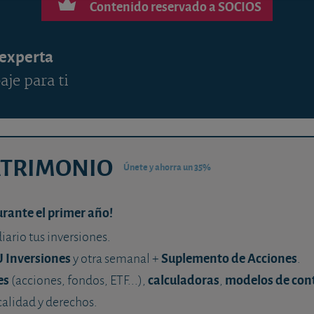
Contenido reservado a SOCIOS
 experta
aje para ti
ATRIMONIO
Únete y ahorra un 35%
urante el primer año!
diario tus inversiones.
U Inversiones
Suplemento de Acciones
y otra semanal +
.
es
calculadoras
modelos de con
(acciones, fondos, ETF...),
,
calidad y derechos.