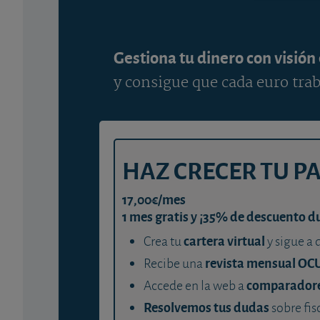
Gestiona tu dinero con visión
y consigue que cada euro trab
HAZ CRECER TU P
17,00€/mes
1 mes gratis y ¡35% de descuento d
cartera virtual
Crea tu
y sigue a 
revista mensual OC
Recibe una
comparador
Accede en la web a
Resolvemos tus dudas
sobre fis