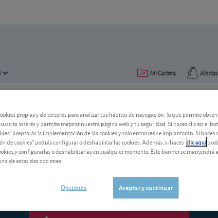
N
Mi Cartera
Alertas
Publicado el
23 marzo 2020
lectura: 5 min.
cookies propias y de terceros para analizar tus hábitos de navegación, lo que permite obte
 suscita interés y permite mejorar nuestra página web y tu seguridad. Si haces clic en el bo
Panorama: Y el BCE reaccionó
okies" aceptarás la implementación de las cookies y solo entonces se implantarán. Si haces c
ón de cookies" podrás configurar o deshabilitar las cookies. Además, si haces
clic aquí
podr
Bruselas permite que los gobiernos naci
cookies y configurarlas o deshabilitarlas en cualquier momento. Este banner se mantendrá 
necesario para mitigar las secuelas del c
una de estas dos opciones.
Opciones
Aceptar y continuar