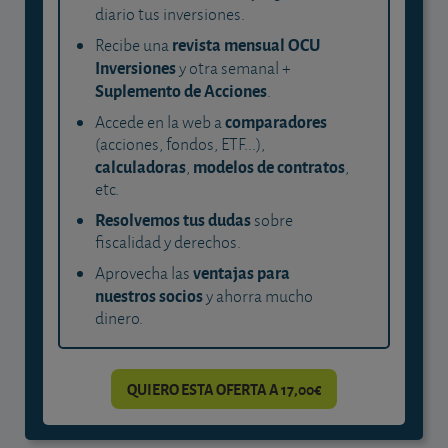
diario tus inversiones.
revista mensual OCU
Recibe una
Inversiones
y otra semanal +
Suplemento de Acciones
.
comparadores
Accede en la web a
(acciones, fondos, ETF...),
calculadoras
modelos de contratos
,
,
etc.
Resolvemos tus dudas
sobre
fiscalidad y derechos.
ventajas para
Aprovecha las
nuestros socios
y ahorra mucho
dinero.
QUIERO ESTA OFERTA A 17,00€