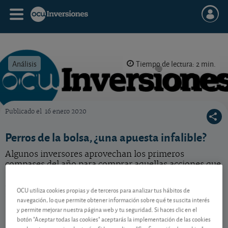
Análisis
Tiempo de lectura: 2 min.
Publicado el
16 enero 2020
OCU Inversiones
Perros de la bolsa, ¿una apuesta infalible?
Algunos inversores aprovechan los primeros
compases del año para comprar aquellas acciones que
más cayeron a lo largo del año precedente con el
ánimo de que sean las que más reboten en el
OCU utiliza cookies propias y de terceros para analizar tus hábitos de
siguiente. ¿Hacen bien?
navegación, lo que permite obtener información sobre qué te suscita interés
y permite mejorar nuestra página web y tu seguridad. Si haces clic en el
botón "Aceptar todas las cookies" aceptarás la implementación de las cookies