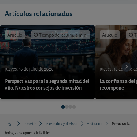
Artículos relacionados
Artículo
Tiempo de lectura: 9 min.
Artículo
T
jueves, 16 de julio de 2026
jueves, 16 de julio 
Perspectivas para la segunda mitad del
La confianza del
año. Nuestros consejos de inversión
recompone
Invertir
Mercados y divisas
Artículos
Perros de la
bolsa, ¿una apuesta infalible?