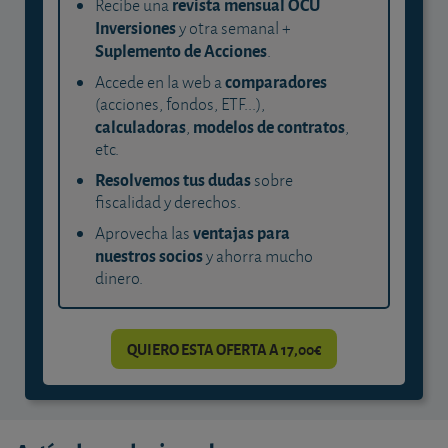
revista mensual OCU
Recibe una
Inversiones
y otra semanal +
Suplemento de Acciones
.
comparadores
Accede en la web a
(acciones, fondos, ETF...),
calculadoras
modelos de contratos
,
,
etc.
Resolvemos tus dudas
sobre
fiscalidad y derechos.
ventajas para
Aprovecha las
nuestros socios
y ahorra mucho
dinero.
QUIERO ESTA OFERTA A 17,00€