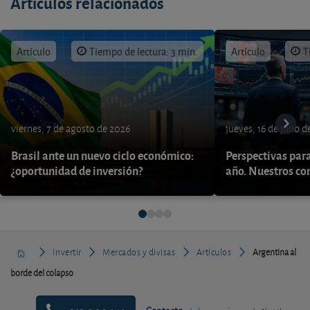
Artículos relacionados
Artículo
Tiempo de lectura: 3 min.
Artículo
T
viernes, 7 de agosto de 2026
jueves, 16 de julio 
Brasil ante un nuevo ciclo económico:
Perspectivas par
¿oportunidad de inversión?
año. Nuestros con
Invertir
Mercados y divisas
Artículos
Argentina al
borde del colapso