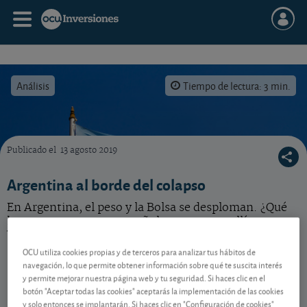
Análisis
Tiempo de lectura: 3 min.
Publicado el
13 agosto 2019
Tras la fuerte recesión de inicios del año pasado, las previsiones de crecimiento económ
Argentina al borde del colapso
En Argentina, el peso y la Bolsa se desploman. ¿Qué
hacer con empresas españolas presentes allí como
Telefónica, Naturgy, BBVA, Prosegur o Dia?
OCU utiliza cookies propias y de terceros para analizar tus hábitos de
navegación, lo que permite obtener información sobre qué te suscita interés
y permite mejorar nuestra página web y tu seguridad. Si haces clic en el
Contenido reservado a SOCIOS
botón "Aceptar todas las cookies" aceptarás la implementación de las cookies
y solo entonces se implantarán. Si haces clic en "Configuración de cookies"