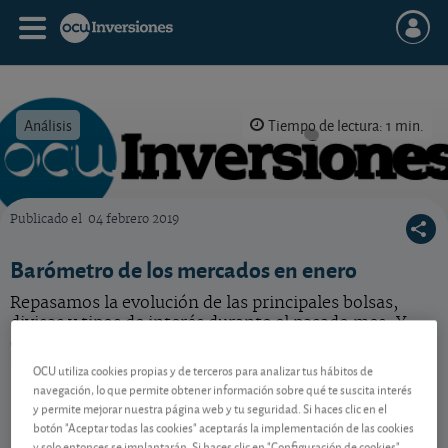
Análisis
Tiempo de lectura: 1 min.
Publicado el
04 febrero 2019
OCU Inversiones
Barómetro de los mercados en enero
Repasamos la evolución de las principales bolsas,
divisas y tipos de interés durante el pasado mes. Y
descubra nuestras perspectivas para los próximos
meses.
OCU utiliza cookies propias y de terceros para analizar tus hábitos de
navegación, lo que permite obtener información sobre qué te suscita interés
y permite mejorar nuestra página web y tu seguridad. Si haces clic en el
botón "Aceptar todas las cookies" aceptarás la implementación de las cookies
Contenido reservado a SOCIOS
y solo entonces se implantarán. Si haces clic en "Configuración de cookies"