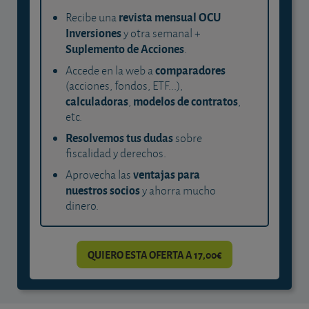
revista mensual OCU
Recibe una
Inversiones
y otra semanal +
Suplemento de Acciones
.
comparadores
Accede en la web a
(acciones, fondos, ETF...),
calculadoras
modelos de contratos
,
,
etc.
Resolvemos tus dudas
sobre
fiscalidad y derechos.
ventajas para
Aprovecha las
nuestros socios
y ahorra mucho
dinero.
QUIERO ESTA OFERTA A 17,00€