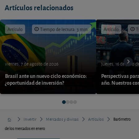
Artículos relacionados
Artículo
Tiempo de lectura: 3 min.
Artículo
T
viernes, 7 de agosto de 2026
jueves, 16 de julio 
Brasil ante un nuevo ciclo económico:
Perspectivas par
¿oportunidad de inversión?
año. Nuestros con
Invertir
Mercados y divisas
Artículos
Barómetro
de los mercados en enero