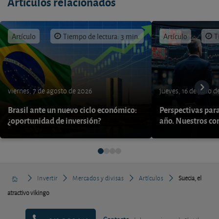
Artículos relacionados
Artículo
Tiempo de lectura: 3 min.
Artículo
T
viernes, 7 de agosto de 2026
jueves, 16 de julio 
Brasil ante un nuevo ciclo económico:
Perspectivas par
¿oportunidad de inversión?
año. Nuestros con
Invertir
Mercados y divisas
Artículos
Suecia, el
atractivo vikingo