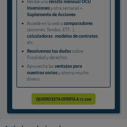
revista mensual OCU
Recibe una
Inversiones
y otra semanal +
Suplemento de Acciones
.
comparadores
Accede en la web a
(acciones, fondos, ETF...),
calculadoras
modelos de contratos
,
,
etc.
Resolvemos tus dudas
sobre
fiscalidad y derechos.
ventajas para
Aprovecha las
nuestros socios
y ahorra mucho
dinero.
QUIERO ESTA OFERTA A 17,00€