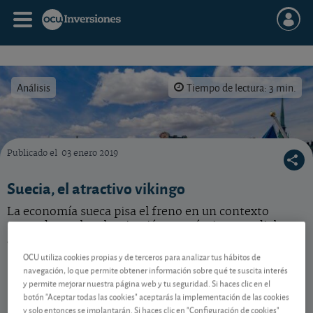
Análisis
Tiempo de lectura: 3 min.
Publicado el
03 enero 2019
Las acciones suecas son una apuesta interesante a largo plazo.
Suecia, el atractivo vikingo
La economía sueca pisa el freno en un contexto
marcado por la ralentización económica mundial.
¿Sigue mereciendo una apuesta?
OCU utiliza cookies propias y de terceros para analizar tus hábitos de
navegación, lo que permite obtener información sobre qué te suscita interés
y permite mejorar nuestra página web y tu seguridad. Si haces clic en el
Contenido reservado a SOCIOS
botón "Aceptar todas las cookies" aceptarás la implementación de las cookies
y solo entonces se implantarán. Si haces clic en "Configuración de cookies"