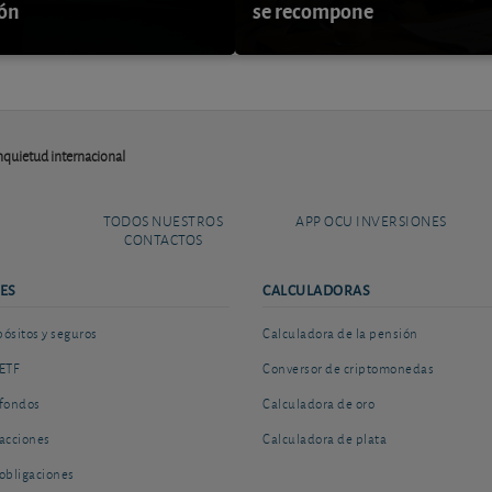
ión
se recompone
quietud internacional
TODOS NUESTROS
APP OCU INVERSIONES
CONTACTOS
ES
CALCULADORAS
sitos y seguros
Calculadora de la pensión
ETF
Conversor de criptomonedas
fondos
Calculadora de oro
acciones
Calculadora de plata
obligaciones