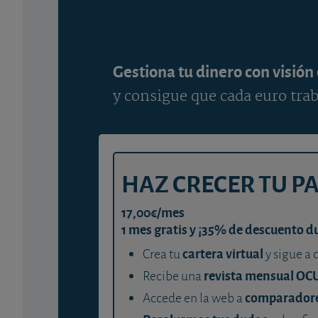
Gestiona tu dinero con visión
y consigue que cada euro trab
HAZ CRECER TU P
17,00€/mes
1 mes gratis y ¡35% de descuento d
cartera virtual
Crea tu
y sigue a 
revista mensual OC
Recibe una
comparador
Accede en la web a