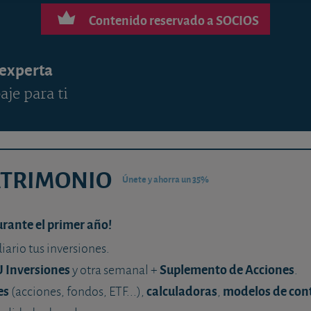
Contenido reservado a SOCIOS
 experta
aje para ti
ATRIMONIO
Únete y ahorra un 35%
urante el primer año!
diario tus inversiones.
U Inversiones
Suplemento de Acciones
y otra semanal +
.
es
calculadoras
modelos de con
(acciones, fondos, ETF...),
,