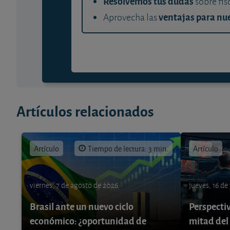
Resolvemos tus dudas
sobre fis
ventajas para nue
Aprovecha las
Artículos relacionados
Artículo
Tiempo de lectura: 3 min.
Artículo
viernes, 7 de agosto de 2026
jueves, 16 de
Brasil ante un nuevo ciclo
Perspecti
económico: ¿oportunidad de
mitad del