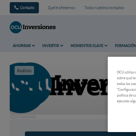
Contacto
Qué le ofrecemos
Todos nuestros contactos
AHORRAR
INVERTIR
MOMENTOS CLAVE
FORMACIÓ
Análisis
Tiempo de 
OCU utiliza 
sobre qué te
todas las co
"Configuraci
política de 
ejecutes alg
OCU Inversiones