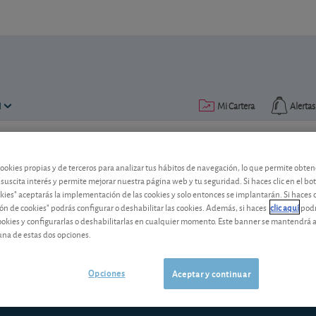
N
Mi Cartera
Alertas
Publicado el
10 diciembre 2018
lectura: 4 min.
cookies propias y de terceros para analizar tus hábitos de navegación, lo que permite obte
 suscita interés y permite mejorar nuestra página web y tu seguridad. Si haces clic en el bo
Panorama: inquietud intern
okies" aceptarás la implementación de las cookies y solo entonces se implantarán. Si haces c
ón de cookies" podrás configurar o deshabilitar las cookies. Además, si haces
clic aquí
podr
El Reino Unido y el Brexit, Italia y sus f
cookies y configurarlas o deshabilitarlas en cualquier momento. Este banner se mantendrá 
“chalecos amarillos” … En el Viejo Con
una de estas dos opciones.
cabeza fría.
Opciones
Aceptar y continuar