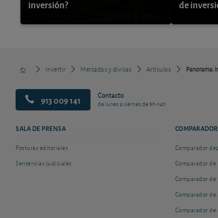
inversión?
de invers
Invertir
Mercados y divisas
Artículos
Panorama: in
Contacto
913 009 141
de lunes a viernes de 9h-14h
SALA DE PRENSA
COMPARADOR
Posturas editoriales
Comparador depó
Sentencias judiciales
Comparador de 
Comparador de 
Comparador de 
Comparador de 