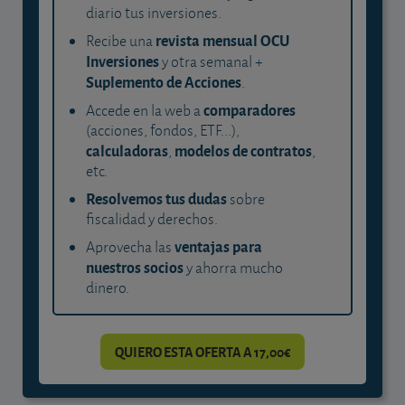
diario tus inversiones.
revista mensual OCU
Recibe una
Inversiones
y otra semanal +
Suplemento de Acciones
.
comparadores
Accede en la web a
(acciones, fondos, ETF...),
calculadoras
modelos de contratos
,
,
etc.
Resolvemos tus dudas
sobre
fiscalidad y derechos.
ventajas para
Aprovecha las
nuestros socios
y ahorra mucho
dinero.
QUIERO ESTA OFERTA A 17,00€