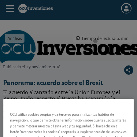
Análisis
Tiempo de lectura: 4 min.
Publicado el
19 noviembre 2018
OCU Inversiones
Panorama: acuerdo sobre el Brexit
El acuerdo alcanzado entre la Unión Europea y el
Reino Unido respecto al Brexit ha acaparado la
atención de inversores y mercados. El camino se va
allanando, pero no está todo solucionado. Los
OCU utiliza cookies propias y de terceros para analizar tus hábitos de
detalles.
navegación, lo que permite obtener información sobre qué te suscita interés
y permite mejorar nuestra página web y tu seguridad. Si haces clic en el
botón "Aceptar todas las cookies" aceptarás la implementación de las cookies