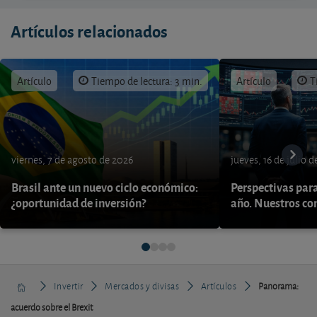
Artículos relacionados
Artículo
Tiempo de lectura: 3 min.
Artículo
T
viernes, 7 de agosto de 2026
jueves, 16 de julio 
Brasil ante un nuevo ciclo económico:
Perspectivas par
¿oportunidad de inversión?
año. Nuestros con
Invertir
Mercados y divisas
Artículos
Panorama:
acuerdo sobre el Brexit