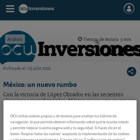
Análisis
Tiempo de lectura: 3 min.
Publicado el
03 julio 2018
OCU Inversiones
México: un nuevo rumbo
Con la victoria de López Obrador en las recientes
elecciones presidenciales, México inicia una nueva era
en su historia. ¿Ha llegado la hora de volver a confiar
en el país?
OCU utiliza cookies propias y de terceros para analizar tus hábitos de
navegación, lo que permite obtener información sobre qué te suscita interés
y permite mejorar nuestra página web y tu seguridad. Si haces clic en el
botón "Aceptar todas las cookies" aceptarás la implementación de las cookies
Contenido reservado a SOCIOS
y solo entonces se implantarán. Si haces clic en "Configuración de cookies"