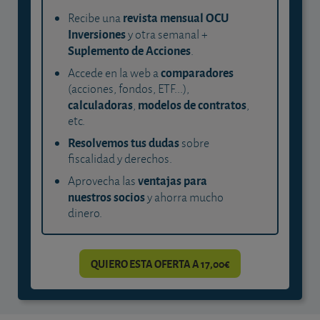
revista mensual OCU
Recibe una
Inversiones
y otra semanal +
Suplemento de Acciones
.
comparadores
Accede en la web a
(acciones, fondos, ETF...),
calculadoras
modelos de contratos
,
,
etc.
Resolvemos tus dudas
sobre
fiscalidad y derechos.
ventajas para
Aprovecha las
nuestros socios
y ahorra mucho
dinero.
QUIERO ESTA OFERTA A 17,00€