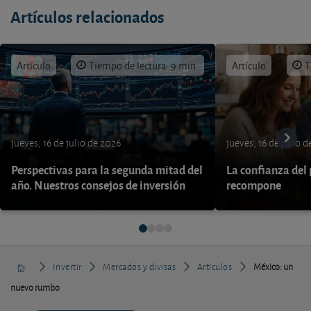
Artículos relacionados
Artículo
Tiempo de lectura: 9 min.
Artículo
T
jueves, 16 de julio de 2026
jueves, 16 de julio 
Perspectivas para la segunda mitad del
La confianza del
año. Nuestros consejos de inversión
recompone
Invertir
Mercados y divisas
Artículos
México: un
nuevo rumbo