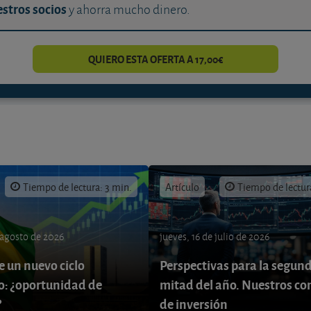
stros socios
y ahorra mucho dinero.
QUIERO ESTA OFERTA A 17,00€
Tiempo de lectura: 3 min.
Artículo
Tiempo de lectur
 agosto de 2026
jueves, 16 de julio de 2026
e un nuevo ciclo
Perspectivas para la segun
: ¿oportunidad de
mitad del año. Nuestros co
?
de inversión