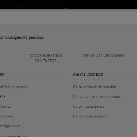
 moral sigue alta, pero baja
TODOS NUESTROS
APP OCU INVERSIONES
CONTACTOS
ES
CALCULADORAS
sitos y seguros
Calculadora de la pensión
ETF
Conversor de criptomonedas
fondos
Calculadora de oro
acciones
Calculadora de plata
obligaciones
ondiciones de uso