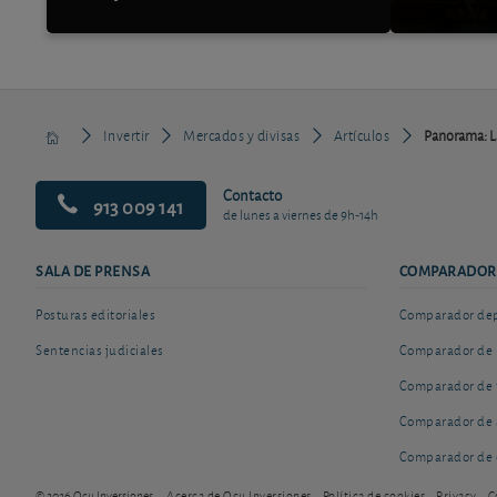
Invertir
Mercados y divisas
Artículos
Panorama: La
Contacto
913 009 141
de lunes a viernes de 9h-14h
SALA DE PRENSA
COMPARADOR
Posturas editoriales
Comparador depó
Sentencias judiciales
Comparador de 
Comparador de 
Comparador de 
Comparador de 
© 2026 Ocu Inversiones
Acerca de Ocu Inversiones
Política de cookies
Privacy
C