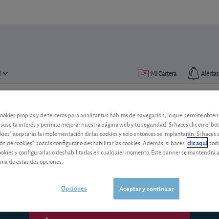
N
Mi Cartera
Alertas
Publicado el
03 abril 2018
lectura: 4 min.
cookies propias y de terceros para analizar tus hábitos de navegación, lo que permite obte
 suscita interés y permite mejorar nuestra página web y tu seguridad. Si haces clic en el bo
Panorama: La moral sigue alt
okies" aceptarás la implementación de las cookies y solo entonces se implantarán. Si haces c
ón de cookies" podrás configurar o deshabilitar las cookies. Además, si haces
clic aquí
podr
El temor a que se desate una guerra come
cookies y configurarlas o deshabilitarlas en cualquier momento. Este banner se mantendrá 
económicos, que pese a todo sigue en un
una de estas dos opciones.
Opciones
Aceptar y continuar