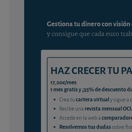
Gestiona tu dinero con visión
y consigue que cada euro trab
HAZ CRECER TU P
17,00€/mes
1 mes gratis y ¡35% de descuento d
cartera virtual
Crea tu
y sigue a 
revista mensual OC
Recibe una
comparador
Accede en la web a
Resolvemos tus dudas
sobre fis