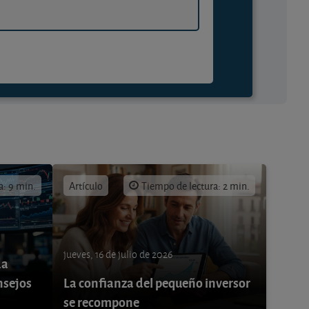
a: 9 min.
Artículo
Tiempo de lectura: 2 min.
jueves, 16 de julio de 2026
da
nsejos
La confianza del pequeño inversor
se recompone