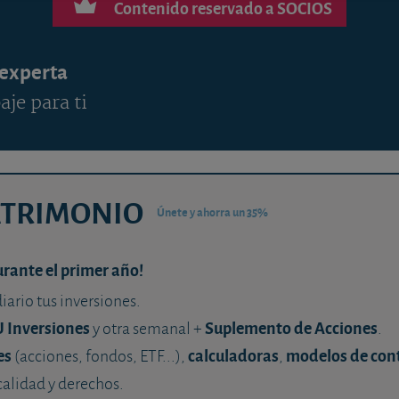
Contenido reservado a SOCIOS
 experta
aje para ti
ATRIMONIO
Únete y ahorra un 35%
urante el primer año!
diario tus inversiones.
U Inversiones
Suplemento de Acciones
y otra semanal +
.
es
calculadoras
modelos de con
(acciones, fondos, ETF...),
,
calidad y derechos.