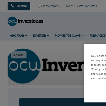
Contacto
Qué le ofrecemos
Todos nuestros contactos
AHORRAR
INVERTIR
MOMENTOS CLAVE
FORMACIÓ
Análisis
Tiempo de 
OCU utiliza 
sobre qué te
todas las co
"Configuraci
política de 
ejecutes alg
OCU Inversiones