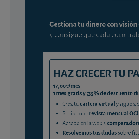
Gestiona tu dinero con visión
y consigue que cada euro trab
HAZ CRECER TU P
17,00€/mes
1 mes gratis y ¡35% de descuento d
cartera virtual
Crea tu
y sigue a 
revista mensual OC
Recibe una
comparador
Accede en la web a
Resolvemos tus dudas
sobre fis