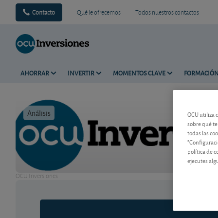
Contacto
Qué le ofrecemos
Todos nuestros contactos
AHORRAR
INVERTIR
MOMENTOS CLAVE
FORMACIÓ
Análisis
Tiempo de 
OCU utiliza 
sobre qué te
todas las co
"Configuraci
política de 
ejecutes alg
OCU Inversiones