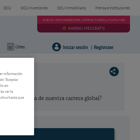
OCU
OCU Inversiones
OCU Inmobiliario
Prensa e instituciones
Análisis, recomendaciones, carteras modelo y mucho más
AHORA 1 MES GRATIS
Iniciar sesión
Regístrate
Útiles
|
ner información
tón "Aceptar
lic en
ás ver la
activo hasta que
na tras sacarla de nuestra cartera global?