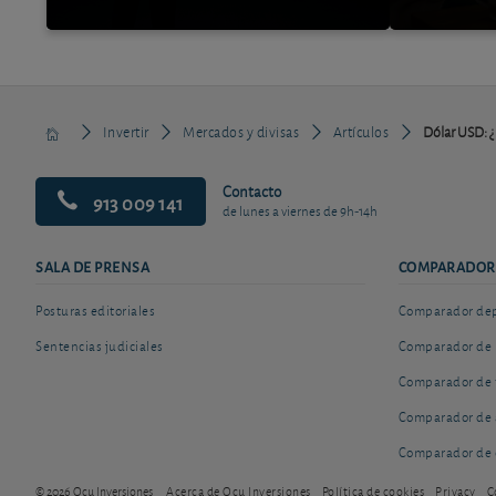
Invertir
Mercados y divisas
Artículos
Dólar USD: ¿
Contacto
913 009 141
de lunes a viernes de 9h-14h
SALA DE PRENSA
COMPARADOR
Posturas editoriales
Comparador depó
Sentencias judiciales
Comparador de 
Comparador de 
Comparador de 
Comparador de 
© 2026 Ocu Inversiones
Acerca de Ocu Inversiones
Política de cookies
Privacy
C