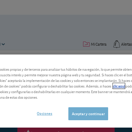
N
Mi Cartera
Alertas
Publicado el
21 agosto 2017
lectura: 2 min.
cookies propias y de terceros para analizar tus hábitos de navegación, lo que permite obte
 suscita interés y permite mejorar nuestra página web y tu seguridad. Si haces clic en el bo
Dólar USD: ¿llegó su hora?
okies" aceptarás la implementación de las cookies y solo entonces se implantarán. Si haces c
ón de cookies" podrás configurar o deshabilitar las cookies. Además, si haces
clic aquí
podr
cookies y configurarlas o deshabilitarlas en cualquier momento. Este banner se mantendrá 
¿Cómo le ha ido a la divisa norteamerica
una de estas dos opciones.
Opciones
Aceptar y continuar