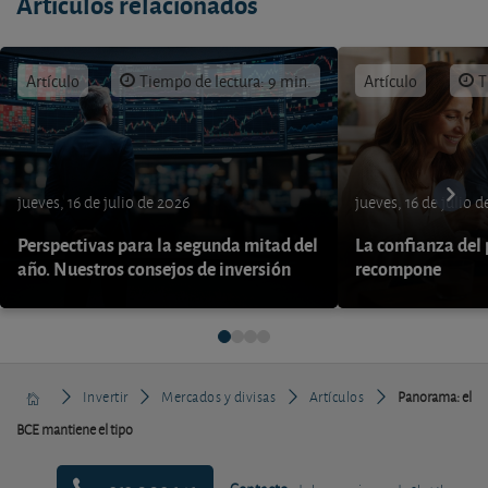
Artículos relacionados
Artículo
Tiempo de lectura: 9 min.
Artículo
T
jueves, 16 de julio de 2026
jueves, 16 de julio 
Perspectivas para la segunda mitad del
La confianza del
año. Nuestros consejos de inversión
recompone
Invertir
Mercados y divisas
Artículos
Panorama: el
BCE mantiene el tipo