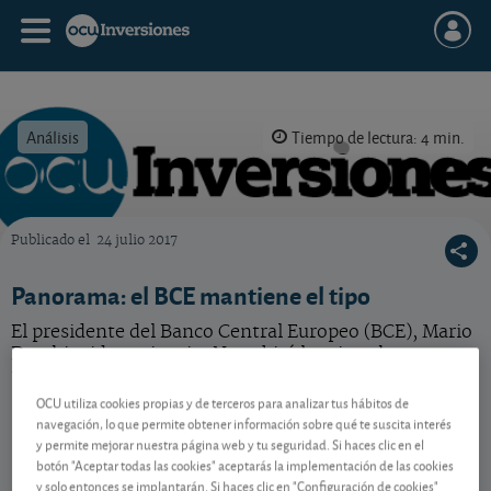
Análisis
Tiempo de lectura: 4 min.
Publicado el
24 julio 2017
OCU Inversiones
Panorama: el BCE mantiene el tipo
El presidente del Banco Central Europeo (BCE), Mario
Draghi, pide paciencia. No subirá los tipos hasta ver,
tras el verano, cómo evoluciona la inflación.
OCU utiliza cookies propias y de terceros para analizar tus hábitos de
navegación, lo que permite obtener información sobre qué te suscita interés
y permite mejorar nuestra página web y tu seguridad. Si haces clic en el
Contenido reservado a SOCIOS
botón "Aceptar todas las cookies" aceptarás la implementación de las cookies
y solo entonces se implantarán. Si haces clic en "Configuración de cookies"