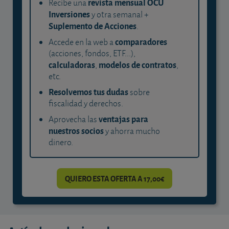
revista mensual OCU
Recibe una
Inversiones
y otra semanal +
Suplemento de Acciones
.
comparadores
Accede en la web a
(acciones, fondos, ETF...),
calculadoras
modelos de contratos
,
,
etc.
Resolvemos tus dudas
sobre
fiscalidad y derechos.
ventajas para
Aprovecha las
nuestros socios
y ahorra mucho
dinero.
QUIERO ESTA OFERTA A 17,00€