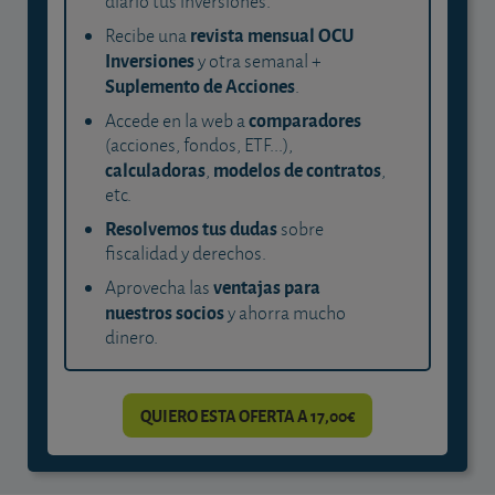
diario tus inversiones.
revista mensual OCU
Recibe una
Inversiones
y otra semanal +
Suplemento de Acciones
.
comparadores
Accede en la web a
(acciones, fondos, ETF...),
calculadoras
modelos de contratos
,
,
etc.
Resolvemos tus dudas
sobre
fiscalidad y derechos.
ventajas para
Aprovecha las
nuestros socios
y ahorra mucho
dinero.
QUIERO ESTA OFERTA A 17,00€