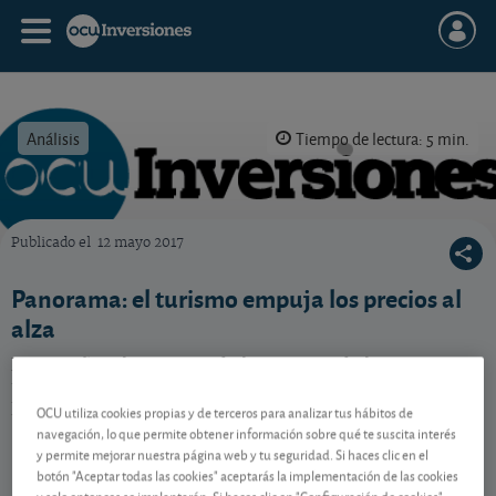
Análisis
Tiempo de lectura: 5 min.
Publicado el
12 mayo 2017
OCU Inversiones
Panorama: el turismo empuja los precios al
alza
En España, el aumento de los precios de los paquetes
turísticos y el alojamiento tira al alza de la inflación.
Los tipos de interés, estables.
OCU utiliza cookies propias y de terceros para analizar tus hábitos de
navegación, lo que permite obtener información sobre qué te suscita interés
y permite mejorar nuestra página web y tu seguridad. Si haces clic en el
botón "Aceptar todas las cookies" aceptarás la implementación de las cookies
Contenido reservado a SOCIOS
y solo entonces se implantarán. Si haces clic en "Configuración de cookies"