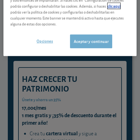
podrás configurar o deshabilitar las cookies. Además, si haces
clic aquí
podrás ver la política de cookies y configurarlas o deshabilitarlas en
Gestiona tu dinero con visión
cualquier momento. Este banner se mantendrá activo hasta que ejecutes
alguna de estas dos opciones.
experta
y consigue que cada euro trabaje
Opciones
Aceptar y continuar
para ti
HAZ CRECER TU
PATRIMONIO
Únete y ahorra un 35%
17,00€/mes
1 mes gratis y ¡35% de descuento durante el
primer año!
cartera virtual
Crea tu
y sigue a