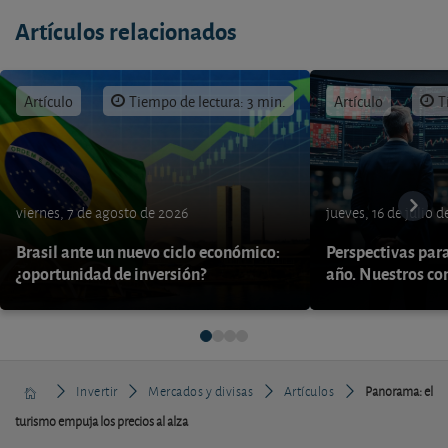
Artículos relacionados
Artículo
Tiempo de lectura: 3 min.
Artículo
T
viernes, 7 de agosto de 2026
jueves, 16 de julio 
Brasil ante un nuevo ciclo económico:
Perspectivas par
¿oportunidad de inversión?
año. Nuestros con
Invertir
Mercados y divisas
Artículos
Panorama: el
turismo empuja los precios al alza