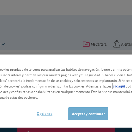
N
Mi Cartera
Alertas
Publicado el
26 mayo 2017
lectura: 2 min.
cookies propias y de terceros para analizar tus hábitos de navegación, lo que permite obte
 suscita interés y permite mejorar nuestra página web y tu seguridad. Si haces clic en el bo
Agenda del inversor
okies" aceptarás la implementación de las cookies y solo entonces se implantarán. Si haces c
ón de cookies" podrás configurar o deshabilitar las cookies. Además, si haces
clic aquí
podr
Datos macroeconómicos, acciones que p
cookies y configurarlas o deshabilitarlas en cualquier momento. Este banner se mantendrá 
dinero durante la próxima semana.
una de estas dos opciones.
Opciones
Aceptar y continuar