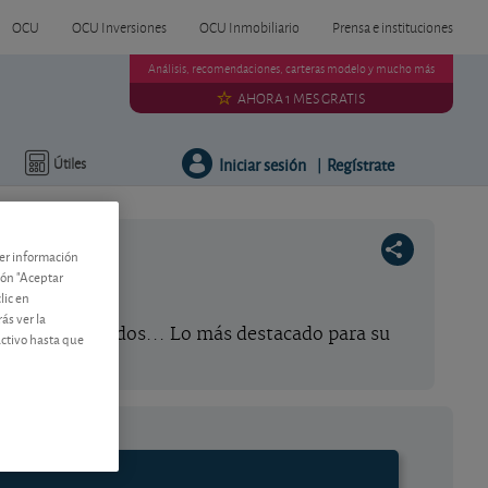
OCU
OCU Inversiones
OCU Inmobiliario
Prensa e instituciones
Análisis, recomendaciones, carteras modelo y mucho más
AHORA 1 MES GRATIS
Iniciar sesión
Regístrate
Útiles
|
ner información
tón "Aceptar
lic en
ás ver la
agan dividendos... Lo más destacado para su
activo hasta que