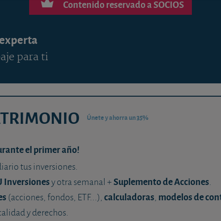
Contenido reservado a SOCIOS
 experta
aje para ti
ATRIMONIO
Únete y ahorra un 35%
urante el primer año!
diario tus inversiones.
U Inversiones
Suplemento de Acciones
y otra semanal +
.
es
calculadoras
modelos de con
(acciones, fondos, ETF...),
,
calidad y derechos.