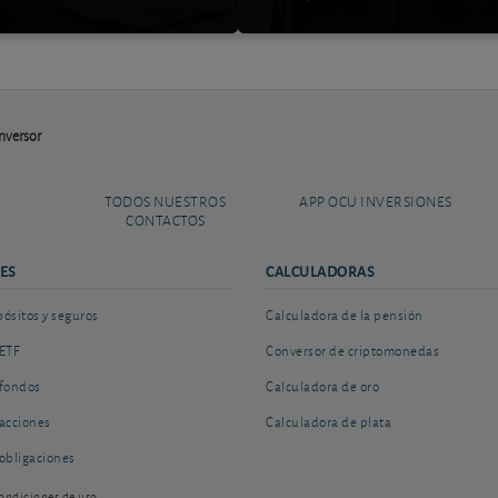
nversor
TODOS NUESTROS
APP OCU INVERSIONES
CONTACTOS
ES
CALCULADORAS
sitos y seguros
Calculadora de la pensión
ETF
Conversor de criptomonedas
fondos
Calculadora de oro
acciones
Calculadora de plata
obligaciones
ondiciones de uso