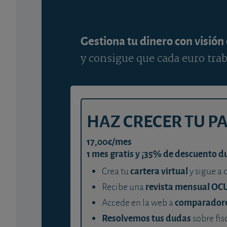
Gestiona tu dinero con visión
y consigue que cada euro trab
HAZ CRECER TU P
17,00€/mes
1 mes gratis y ¡35% de descuento d
cartera virtual
Crea tu
y sigue a 
revista mensual OC
Recibe una
comparador
Accede en la web a
Resolvemos tus dudas
sobre fis