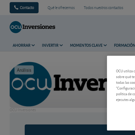
Contacto
Qué le ofrecemos
Todos nuestros contactos
AHORRAR
INVERTIR
MOMENTOS CLAVE
FORMACIÓ
Análisis
Tiempo de 
OCU utiliza 
sobre qué te
todas las co
"Configuraci
política de 
ejecutes alg
OCU Inversiones