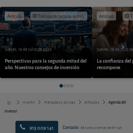
Artículo
Tiempo de lectura: 9 min.
Artículo
T
jueves, 16 de julio de 2026
jueves, 16 de julio 
Perspectivas para la segunda mitad del
La confianza del
año. Nuestros consejos de inversión
recompone
Invertir
Mercados y divisas
Artículos
Agenda del
inversor
913 009 141
Contacto
de lunes a viernes de 9h-14h