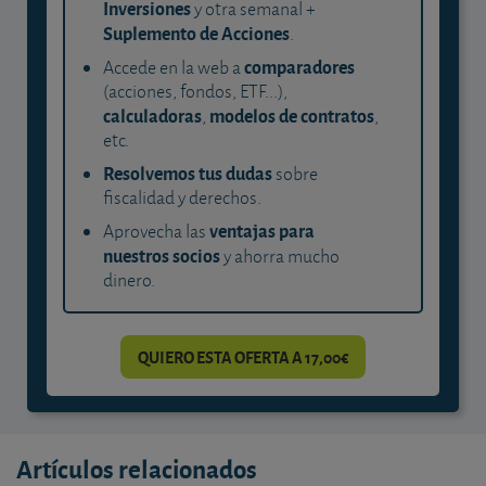
Inversiones
y otra semanal +
Suplemento de Acciones
.
comparadores
Accede en la web a
(acciones, fondos, ETF...),
calculadoras
modelos de contratos
,
,
etc.
Resolvemos tus dudas
sobre
fiscalidad y derechos.
ventajas para
Aprovecha las
nuestros socios
y ahorra mucho
dinero.
QUIERO ESTA OFERTA A 17,00€
Artículos relacionados