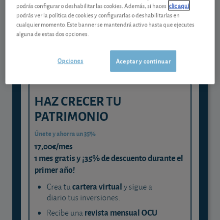
Gestiona tu dinero con visión
podrás configurar o deshabilitar las cookies. Además, si haces
clic aquí
experta
podrás ver la política de cookies y configurarlas o deshabilitarlas en
cualquier momento. Este banner se mantendrá activo hasta que ejecutes
y consigue que cada euro trabaje
alguna de estas dos opciones.
para ti
Opciones
Aceptar y continuar
HAZ CRECER TU
PATRIMONIO
Únete y ahorra un 35%
17,00€/mes
1 mes gratis y ¡35% de descuento durante el
primer año!
cartera virtual
Crea tu
y sigue a
diario tus inversiones.
revista mensual OCU
Recibe una