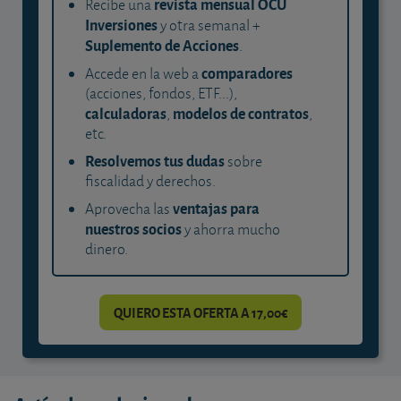
revista mensual OCU
Recibe una
Inversiones
y otra semanal +
Suplemento de Acciones
.
comparadores
Accede en la web a
(acciones, fondos, ETF...),
calculadoras
modelos de contratos
,
,
etc.
Resolvemos tus dudas
sobre
fiscalidad y derechos.
ventajas para
Aprovecha las
nuestros socios
y ahorra mucho
dinero.
QUIERO ESTA OFERTA A 17,00€