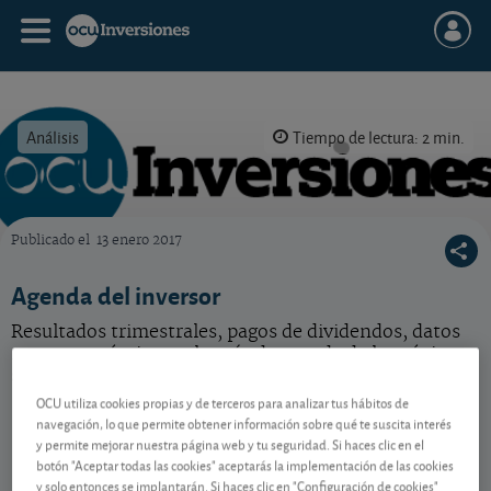
Análisis
Tiempo de lectura: 2 min.
Publicado el
13 enero 2017
OCU Inversiones
Agenda del inversor
Resultados trimestrales, pagos de dividendos, datos
macroeconómicos... lo más destacada de la próxima
semana en un vistazo.
OCU utiliza cookies propias y de terceros para analizar tus hábitos de
navegación, lo que permite obtener información sobre qué te suscita interés
y permite mejorar nuestra página web y tu seguridad. Si haces clic en el
Contenido reservado a SOCIOS
botón "Aceptar todas las cookies" aceptarás la implementación de las cookies
y solo entonces se implantarán. Si haces clic en "Configuración de cookies"