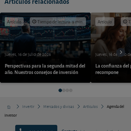
Artículos relacionados
Artículo
Tiempo de lectura: 9 min.
Artículo
T
jueves, 16 de julio de 2026
jueves, 16 de julio 
Perspectivas para la segunda mitad del
La confianza del
año. Nuestros consejos de inversión
recompone
Invertir
Mercados y divisas
Artículos
Agenda del
inversor