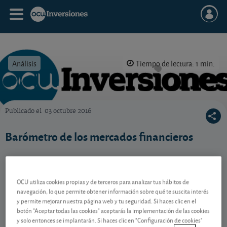
Análisis
Tiempo de lectura: 1 min.
Publicado el
03 octubre 2016
OCU Inversiones
Barómetro de los mercados financieros
Contenido reservado a SOCIOS
OCU utiliza cookies propias y de terceros para analizar tus hábitos de
navegación, lo que permite obtener información sobre qué te suscita interés
y permite mejorar nuestra página web y tu seguridad. Si haces clic en el
Gestiona tu dinero con visión
botón "Aceptar todas las cookies" aceptarás la implementación de las cookies
y solo entonces se implantarán. Si haces clic en "Configuración de cookies"
experta