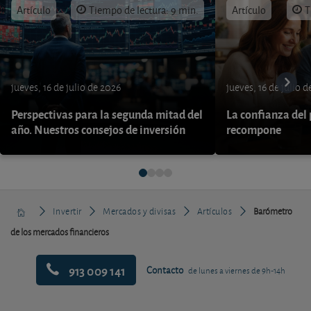
Artículo
Tiempo de lectura: 9 min.
Artículo
T
jueves, 16 de julio de 2026
jueves, 16 de julio 
Perspectivas para la segunda mitad del
La confianza del
año. Nuestros consejos de inversión
recompone
Invertir
Mercados y divisas
Artículos
Barómetro
de los mercados financieros
913 009 141
Contacto
de lunes a viernes de 9h-14h