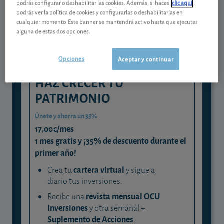
podrás configurar o deshabilitar las cookies. Además, si haces
clic aquí
podrás ver la política de cookies y configurarlas o deshabilitarlas en
y consigue que cada euro trabaje
cualquier momento. Este banner se mantendrá activo hasta que ejecutes
para ti
alguna de estas dos opciones.
Opciones
Aceptar y continuar
HAZ CRECER TU
PATRIMONIO
Únete y ahorra un 35%
17,00€/mes
1 mes gratis y ¡35% de descuento durante el
primer año!
cartera virtual
Crea tu
y sigue a
diario tus inversiones.
revista mensual OCU
Recibe una
Inversiones
y otra semanal +
Suplemento de Acciones
.