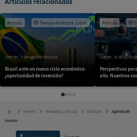
Artículos relacionados
Artículo
Tiempo de lectura: 3 min.
Artículo
T
viernes, 7 de agosto de 2026
jueves, 16 de julio 
Brasil ante un nuevo ciclo económico:
Perspectivas par
¿oportunidad de inversión?
año. Nuestros con
Invertir
Mercados y divisas
Artículos
Agenda del
inversor