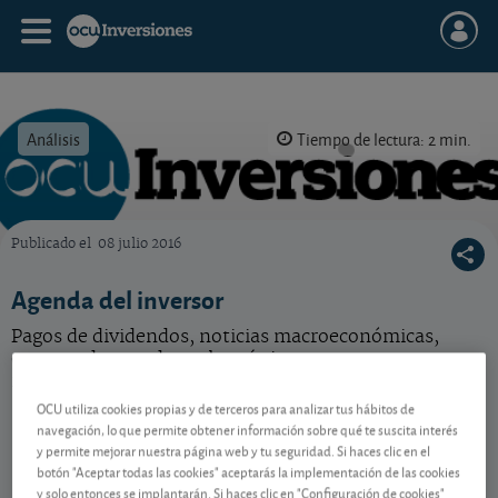
Análisis
Tiempo de lectura: 2 min.
Publicado el
08 julio 2016
OCU Inversiones
Agenda del inversor
Pagos de dividendos, noticias macroeconómicas,
eventos destacados... lo más importante para su
inversión en un vistazo.
OCU utiliza cookies propias y de terceros para analizar tus hábitos de
navegación, lo que permite obtener información sobre qué te suscita interés
y permite mejorar nuestra página web y tu seguridad. Si haces clic en el
Contenido reservado a SOCIOS
botón "Aceptar todas las cookies" aceptarás la implementación de las cookies
y solo entonces se implantarán. Si haces clic en "Configuración de cookies"