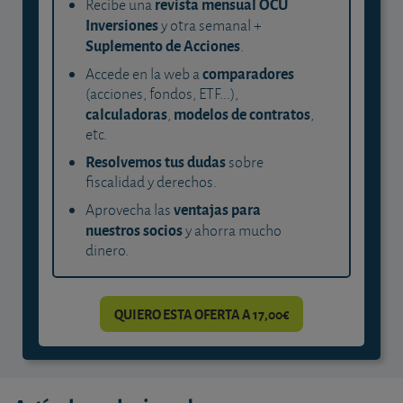
revista mensual OCU
Recibe una
Inversiones
y otra semanal +
Suplemento de Acciones
.
comparadores
Accede en la web a
(acciones, fondos, ETF...),
calculadoras
modelos de contratos
,
,
etc.
Resolvemos tus dudas
sobre
fiscalidad y derechos.
ventajas para
Aprovecha las
nuestros socios
y ahorra mucho
dinero.
QUIERO ESTA OFERTA A 17,00€