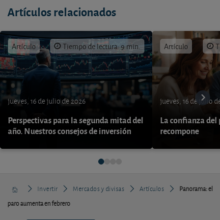
Artículos relacionados
Artículo
Tiempo de lectura: 9 min.
Artículo
T
jueves, 16 de julio de 2026
jueves, 16 de julio 
Perspectivas para la segunda mitad del
La confianza del
año. Nuestros consejos de inversión
recompone
Invertir
Mercados y divisas
Artículos
Panorama: el
paro aumenta en febrero