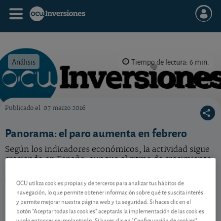
Análisis
Tiempo de lectura: 6 min.
Publicado el
07 marzo 2016
OCU Inversiones
Panorama: el paro aumenta en febrero
Según los indicadores económicos, la actividad sigue
creciendo en España, aunque el ritmo de crecimiento
se está desacelerando. El mes pasado fue el peor mes
de febrero para el empleo de los últimos tres años.
OCU utiliza cookies propias y de terceros para analizar tus hábitos de
navegación, lo que permite obtener información sobre qué te suscita interés
y permite mejorar nuestra página web y tu seguridad. Si haces clic en el
botón "Aceptar todas las cookies" aceptarás la implementación de las cookies
Contenido reservado a SOCIOS
y solo entonces se implantarán. Si haces clic en "Configuración de cookies"