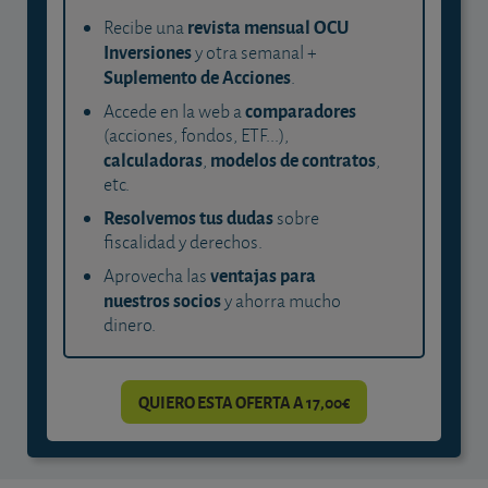
revista mensual OCU
Recibe una
Inversiones
y otra semanal +
Suplemento de Acciones
.
comparadores
Accede en la web a
(acciones, fondos, ETF...),
calculadoras
modelos de contratos
,
,
etc.
Resolvemos tus dudas
sobre
fiscalidad y derechos.
ventajas para
Aprovecha las
nuestros socios
y ahorra mucho
dinero.
QUIERO ESTA OFERTA A 17,00€