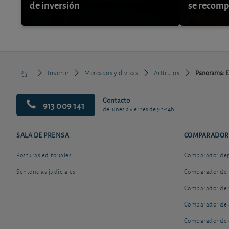
de inversión
se recom
Invertir
Mercados y divisas
Artículos
Panorama: E
Contacto
913 009 141
de lunes a viernes de 9h-14h
SALA DE PRENSA
COMPARADOR
Posturas editoriales
Comparador depó
Sentencias judiciales
Comparador de 
Comparador de 
Comparador de 
Comparador de 