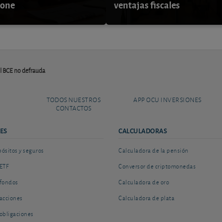
pone
ventajas fiscales
l BCE no defrauda
TODOS NUESTROS
APP OCU INVERSIONES
CONTACTOS
ES
CALCULADORAS
sitos y seguros
Calculadora de la pensión
ETF
Conversor de criptomonedas
fondos
Calculadora de oro
acciones
Calculadora de plata
obligaciones