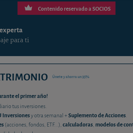
Contenido reservado a SOCIOS
 experta
aje para ti
ATRIMONIO
Únete y ahorra un 35%
urante el primer año!
diario tus inversiones.
U Inversiones
Suplemento de Acciones
y otra semanal +
.
es
calculadoras
modelos de con
(acciones, fondos, ETF...),
,