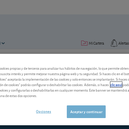
N
Mi Cartera
Alertas
Publicado el
14 marzo 2016
lectura: 4 min.
cookies propias y de terceros para analizar tus hábitos de navegación, lo que permite obte
 suscita interés y permite mejorar nuestra página web y tu seguridad. Si haces clic en el bo
Panorama: El BCE no defrau
okies" aceptarás la implementación de las cookies y solo entonces se implantarán. Si haces c
ón de cookies" podrás configurar o deshabilitar las cookies. Además, si haces
clic aquí
podr
El BCE (Banco Central Europeo) anunci
cookies y configurarlas o deshabilitarlas en cualquier momento. Este banner se mantendrá 
aletargada economía de la zona euro. 
una de estas dos opciones.
terreno.
Opciones
Aceptar y continuar