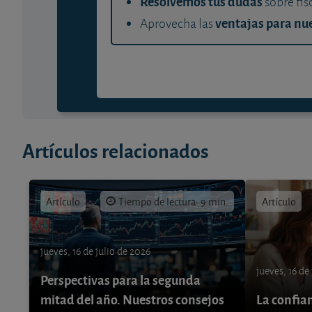
Resolvemos tus dudas
sobre fis
ventajas para nue
Aprovecha las
Artículos relacionados
Artículo
Tiempo de lectura: 9 min.
Artículo
jueves, 16 de julio de 2026
jueves, 16 de
Perspectivas para la segunda
mitad del año. Nuestros consejos
La confia