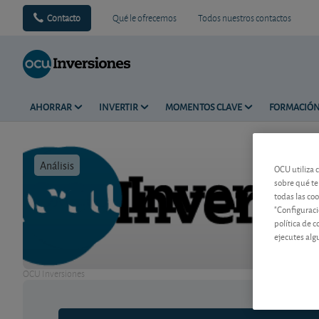
Contacto
Qué le ofrecemos
Todos nuestros contactos
AHORRAR
INVERTIR
MOMENTOS CLAVE
FORMACIÓ
Análisis
Tiempo de 
OCU utiliza 
sobre qué te
todas las co
"Configuraci
política de 
ejecutes alg
OCU Inversiones