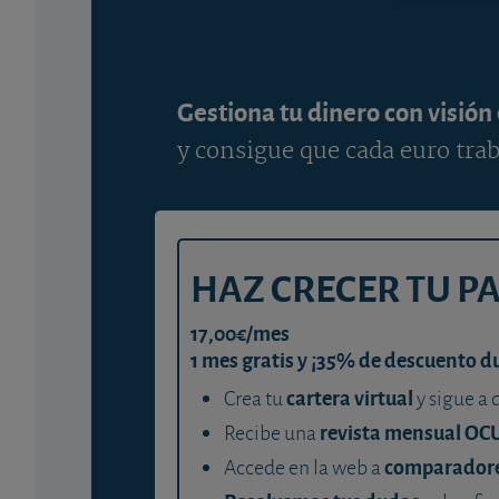
Gestiona tu dinero con visión
y consigue que cada euro trab
HAZ CRECER TU P
17,00€/mes
1 mes gratis y ¡35% de descuento d
cartera virtual
Crea tu
y sigue a 
revista mensual OC
Recibe una
comparador
Accede en la web a