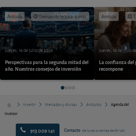
Artículo
Tiempo de lectura: 9 min.
Artículo
T
jueves, 16 de julio de 2026
jueves, 16 de julio 
Perspectivas para la segunda mitad del
La confianza del
año. Nuestros consejos de inversión
recompone
Invertir
Mercados y divisas
Artículos
Agenda del
inversor
913 009 141
Contacto
de lunes a viernes de 9h-14h