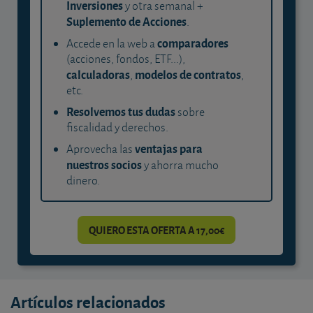
Inversiones
y otra semanal +
Suplemento de Acciones
.
comparadores
Accede en la web a
(acciones, fondos, ETF...),
calculadoras
modelos de contratos
,
,
etc.
Resolvemos tus dudas
sobre
fiscalidad y derechos.
ventajas para
Aprovecha las
nuestros socios
y ahorra mucho
dinero.
QUIERO ESTA OFERTA A 17,00€
Artículos relacionados