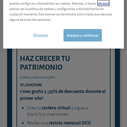
Gestiona tu dinero con visión
podrás configurar o deshabilitar las cookies. Además, si haces
clic aquí
experta
podrás ver la política de cookies y configurarlas o deshabilitarlas en
cualquier momento. Este banner se mantendrá activo hasta que ejecutes
y consigue que cada euro trabaje
alguna de estas dos opciones.
para ti
Opciones
Aceptar y continuar
HAZ CRECER TU
PATRIMONIO
Únete y ahorra un 35%
17,00€/mes
1 mes gratis y ¡35% de descuento durante el
primer año!
cartera virtual
Crea tu
y sigue a
diario tus inversiones.
revista mensual OCU
Recibe una