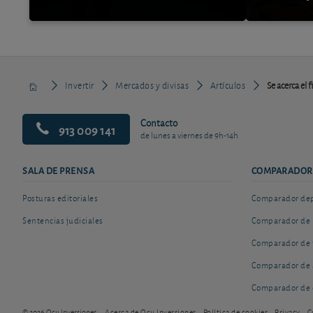
Invertir
Mercados y divisas
Artículos
Se acerca el f
Contacto
913 009 141
de lunes a viernes de 9h-14h
SALA DE PRENSA
COMPARADOR
Posturas editoriales
Comparador depó
Sentencias judiciales
Comparador de 
Comparador de 
Comparador de 
Comparador de 
© 2026 Ocu Inversiones
Acerca de Ocu Inversiones
Política de cookies
Privacy
C