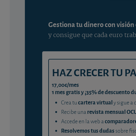
Gestiona tu dinero con visión
y consigue que cada euro trab
HAZ CRECER TU P
17,00€/mes
1 mes gratis y ¡35% de descuento d
cartera virtual
Crea tu
y sigue a 
revista mensual OC
Recibe una
comparador
Accede en la web a
Resolvemos tus dudas
sobre fis