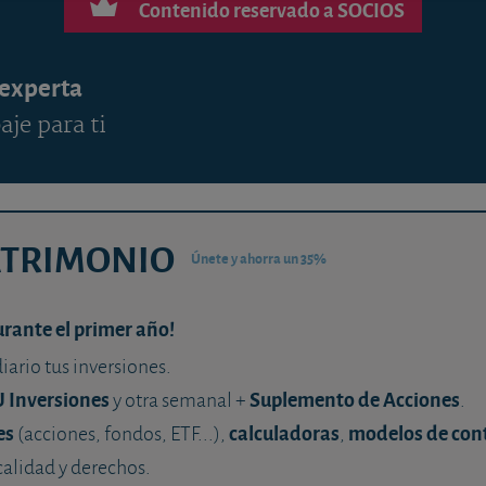
Contenido reservado a SOCIOS
 experta
aje para ti
ATRIMONIO
Únete y ahorra un 35%
urante el primer año!
diario tus inversiones.
U Inversiones
Suplemento de Acciones
y otra semanal +
.
es
calculadoras
modelos de con
(acciones, fondos, ETF...),
,
calidad y derechos.