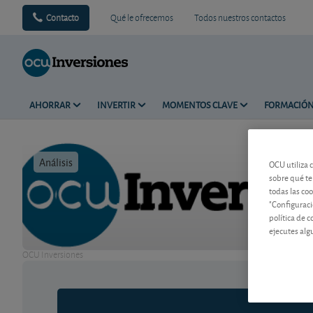
Contacto
Qué le ofrecemos
Todos nuestros contactos
AHORRAR
INVERTIR
MOMENTOS CLAVE
FORMACIÓ
Análisis
Tiempo de 
OCU utiliza 
sobre qué te
todas las co
"Configuraci
política de 
ejecutes alg
OCU Inversiones