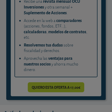
revista mensual OCU
Recibe una
Inversiones
y otra semanal +
Suplemento de Acciones
.
comparadores
Accede en la web a
(acciones, fondos, ETF...),
calculadoras
modelos de contratos
,
,
etc.
Resolvemos tus dudas
sobre
fiscalidad y derechos.
ventajas para
Aprovecha las
nuestros socios
y ahorra mucho
dinero.
QUIERO ESTA OFERTA A 17,00€