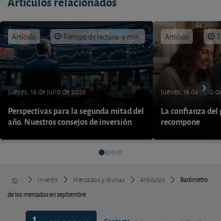
Artículos relacionados
Artículo
Tiempo de lectura: 9 min.
Artículo
T
jueves, 16 de julio de 2026
jueves, 16 de julio 
Perspectivas para la segunda mitad del
La confianza del
año. Nuestros consejos de inversión
recompone
Invertir
Mercados y divisas
Artículos
Barómetro
de los mercados en septiembre