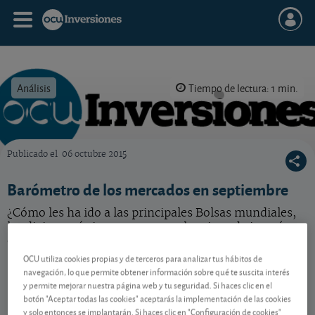
Análisis
Tiempo de lectura: 1 min.
Publicado el
06 octubre 2015
OCU Inversiones
Barómetro de los mercados en septiembre
¿Cómo les ha ido a las principales Bolsas mundiales,
las divisas más importantes o a los tipos de interés en
el mes de septiembre?
OCU utiliza cookies propias y de terceros para analizar tus hábitos de
navegación, lo que permite obtener información sobre qué te suscita interés
y permite mejorar nuestra página web y tu seguridad. Si haces clic en el
Contenido reservado a SOCIOS
botón "Aceptar todas las cookies" aceptarás la implementación de las cookies
y solo entonces se implantarán. Si haces clic en "Configuración de cookies"