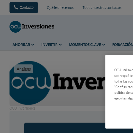
Contacto
Qué le ofrecemos
Todos nuestros contactos
AHORRAR
INVERTIR
MOMENTOS CLAVE
FORMACIÓ
Análisis
Tiempo de 
OCU utiliza 
sobre qué te
todas las co
"Configuraci
política de 
ejecutes alg
OCU Inversiones