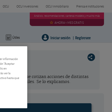
OCU
OCU Inversiones
OCU Inmobiliario
Prensa e instituciones
Análisis, recomendaciones, carteras modelo y mucho más
AHORA 1 MES GRATIS
Iniciar sesión
Regístrate
Útiles
|
ner información
tón "Aceptar
lic en
ás ver la
iles en los que cotizan acciones de distintas
activo hasta que
índices bursátiles. Se lo explicamos.