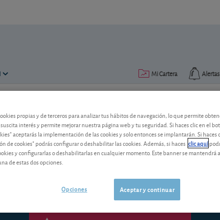
N
Mi Cartera
Alertas
Publicado el
06 agosto 2015
lectura: 3 min.
cookies propias y de terceros para analizar tus hábitos de navegación, lo que permite obte
 suscita interés y permite mejorar nuestra página web y tu seguridad. Si haces clic en el bo
Bolsas chinas, ¡menudo lío!
okies" aceptarás la implementación de las cookies y solo entonces se implantarán. Si haces c
ón de cookies" podrás configurar o deshabilitar las cookies. Además, si haces
clic aquí
podr
China cuenta con varios mercados bursát
cookies y configurarlas o deshabilitarlas en cualquier momento. Este banner se mantendrá 
clases. Nosotros seguimos cinco de sus 
una de estas dos opciones.
Opciones
Aceptar y continuar