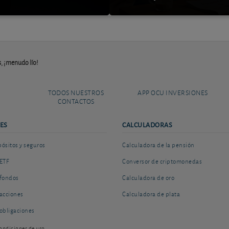
s, ¡menudo lío!
TODOS NUESTROS
APP OCU INVERSIONES
CONTACTOS
ES
CALCULADORAS
sitos y seguros
Calculadora de la pensión
ETF
Conversor de criptomonedas
fondos
Calculadora de oro
acciones
Calculadora de plata
obligaciones
ondiciones de uso