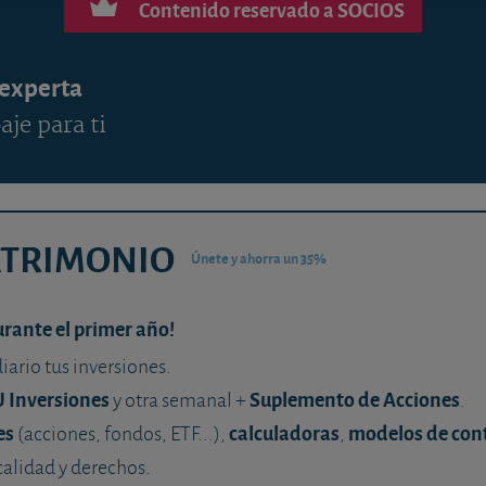
Contenido reservado a SOCIOS
 experta
aje para ti
ATRIMONIO
Únete y ahorra un 35%
urante el primer año!
diario tus inversiones.
U Inversiones
Suplemento de Acciones
y otra semanal +
.
es
calculadoras
modelos de con
(acciones, fondos, ETF...),
,
calidad y derechos.