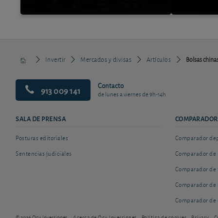
Invertir
Mercados y divisas
Artículos
Bolsas china
Contacto
913 009 141
de lunes a viernes de 9h-14h
SALA DE PRENSA
COMPARADOR
Posturas editoriales
Comparador depó
Sentencias judiciales
Comparador de 
Comparador de 
Comparador de 
Comparador de 
© 2026 Ocu Inversiones
Acerca de Ocu Inversiones
Política de cookies
Privacy
C