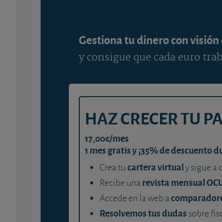
Gestiona tu dinero con visión
y consigue que cada euro trab
HAZ CRECER TU P
17,00€/mes
1 mes gratis y ¡35% de descuento d
cartera virtual
Crea tu
y sigue a 
revista mensual OC
Recibe una
comparador
Accede en la web a
Resolvemos tus dudas
sobre fis