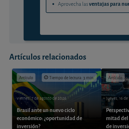
ventajas para nue
Aprovecha las
Artículos relacionados
Artículo
Tiempo de lectura: 3 min.
Artículo
viernes, 7 de agosto de 2026
jueves, 16 de
Brasil ante un nuevo ciclo
Perspecti
económico: ¿oportunidad de
mitad del
inversión?
de invers