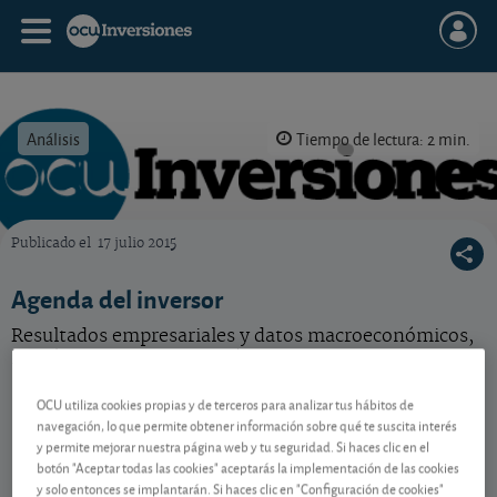
Análisis
Tiempo de lectura: 2 min.
Publicado el
17 julio 2015
OCU Inversiones
Agenda del inversor
Resultados empresariales y datos macroeconómicos,
lo más destacado de la próxima semana.
OCU utiliza cookies propias y de terceros para analizar tus hábitos de
navegación, lo que permite obtener información sobre qué te suscita interés
Contenido reservado a SOCIOS
y permite mejorar nuestra página web y tu seguridad. Si haces clic en el
botón "Aceptar todas las cookies" aceptarás la implementación de las cookies
y solo entonces se implantarán. Si haces clic en "Configuración de cookies"