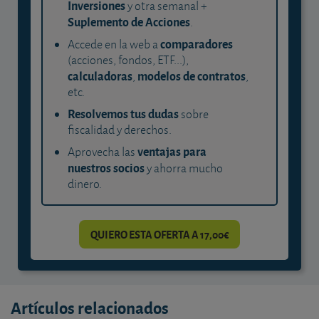
Inversiones
y otra semanal +
Suplemento de Acciones
.
comparadores
Accede en la web a
(acciones, fondos, ETF...),
calculadoras
modelos de contratos
,
,
etc.
Resolvemos tus dudas
sobre
fiscalidad y derechos.
ventajas para
Aprovecha las
nuestros socios
y ahorra mucho
dinero.
QUIERO ESTA OFERTA A 17,00€
Artículos relacionados