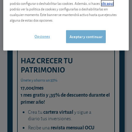
Gestiona tu dinero con visión
podrás configurar o deshabilitar las cookies. Además, si haces
clic aquí
experta
podrás ver la política de cookies y configurarlas o deshabilitarlas en
cualquier momento. Este banner se mantendrá activo hasta que ejecutes
y consigue que cada euro trabaje
alguna de estas dos opciones.
para ti
Opciones
Aceptar y continuar
HAZ CRECER TU
PATRIMONIO
Únete y ahorra un 35%
17,00€/mes
1 mes gratis y ¡35% de descuento durante el
primer año!
cartera virtual
Crea tu
y sigue a
diario tus inversiones.
revista mensual OCU
Recibe una