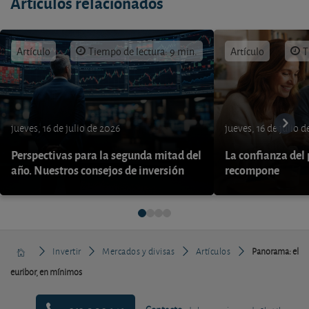
Artículos relacionados
Artículo
Tiempo de lectura: 9 min.
Artículo
T
jueves, 16 de julio de 2026
jueves, 16 de julio 
Perspectivas para la segunda mitad del
La confianza del
año. Nuestros consejos de inversión
recompone
Invertir
Mercados y divisas
Artículos
Panorama: el
euribor, en mínimos