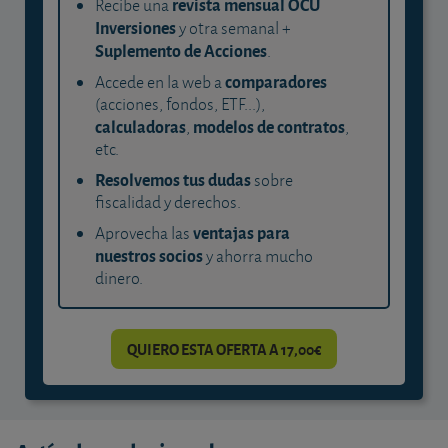
revista mensual OCU
Recibe una
Inversiones
y otra semanal +
Suplemento de Acciones
.
comparadores
Accede en la web a
(acciones, fondos, ETF...),
calculadoras
modelos de contratos
,
,
etc.
Resolvemos tus dudas
sobre
fiscalidad y derechos.
ventajas para
Aprovecha las
nuestros socios
y ahorra mucho
dinero.
QUIERO ESTA OFERTA A 17,00€