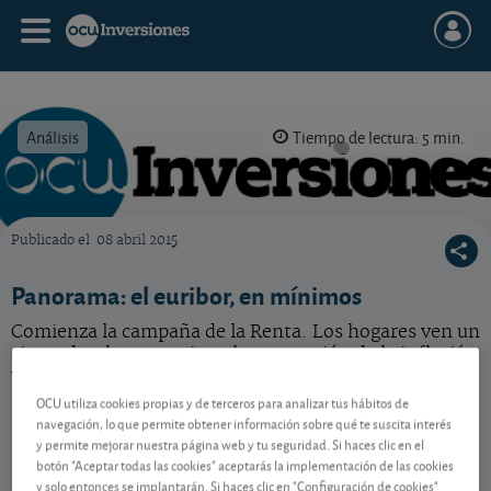
Análisis
Tiempo de lectura: 5 min.
Publicado el
08 abril 2015
OCU Inversiones
Panorama: el euribor, en mínimos
Comienza la campaña de la Renta. Los hogares ven un
cierto desahogo gracias a la contención de la inflación
y a la ligera mejora en las cifras de desempleo.
OCU utiliza cookies propias y de terceros para analizar tus hábitos de
navegación, lo que permite obtener información sobre qué te suscita interés
y permite mejorar nuestra página web y tu seguridad. Si haces clic en el
Contenido reservado a SOCIOS
botón "Aceptar todas las cookies" aceptarás la implementación de las cookies
y solo entonces se implantarán. Si haces clic en "Configuración de cookies"