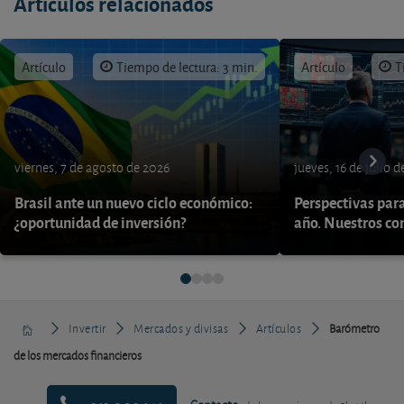
Artículos relacionados
Artículo
Tiempo de lectura: 3 min.
Artículo
T
viernes, 7 de agosto de 2026
jueves, 16 de julio 
Brasil ante un nuevo ciclo económico:
Perspectivas par
¿oportunidad de inversión?
año. Nuestros con
Invertir
Mercados y divisas
Artículos
Barómetro
de los mercados financieros