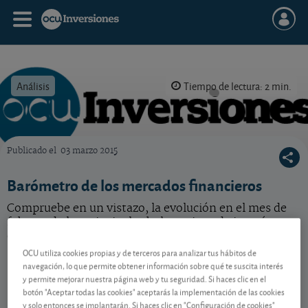
Análisis
Tiempo de lectura: 2 min.
Publicado el
03 marzo 2015
OCU Inversiones
Barómetro de los mercados financieros
Compruebe en un vistazo, la evolución en el mes de
febrero de las principales bolsas, tipos de interés y
divisas, así como sus perspectivas de futuro.
OCU utiliza cookies propias y de terceros para analizar tus hábitos de
navegación, lo que permite obtener información sobre qué te suscita interés
y permite mejorar nuestra página web y tu seguridad. Si haces clic en el
Contenido reservado a SOCIOS
botón "Aceptar todas las cookies" aceptarás la implementación de las cookies
y solo entonces se implantarán. Si haces clic en "Configuración de cookies"