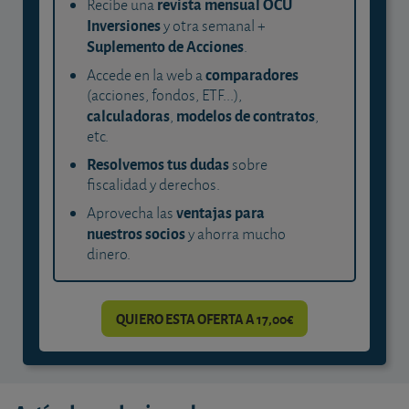
revista mensual OCU
Recibe una
Inversiones
y otra semanal +
Suplemento de Acciones
.
comparadores
Accede en la web a
(acciones, fondos, ETF...),
calculadoras
modelos de contratos
,
,
etc.
Resolvemos tus dudas
sobre
fiscalidad y derechos.
ventajas para
Aprovecha las
nuestros socios
y ahorra mucho
dinero.
QUIERO ESTA OFERTA A 17,00€