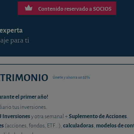
Contenido reservado a SOCIOS
 experta
aje para ti
ATRIMONIO
Únete y ahorra un 35%
urante el primer año!
diario tus inversiones.
U Inversiones
Suplemento de Acciones
y otra semanal +
.
es
calculadoras
modelos de con
(acciones, fondos, ETF...),
,