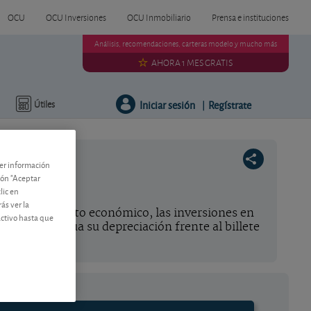
OCU
OCU Inversiones
OCU Inmobiliario
Prensa e instituciones
Análisis, recomendaciones, carteras modelo y mucho más
AHORA 1 MES GRATIS
Iniciar sesión
Regístrate
Útiles
|
ner información
tón "Aceptar
a
lic en
ás ver la
el estancamiento económico, las inversiones en
activo hasta que
l euro continúa su depreciación frente al billete