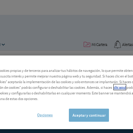
N
Mi Cartera
Alertas
Publicado el
29 septiembre 2014
lectura: 4 min.
cookies propias y de terceros para analizar tus hábitos de navegación, lo que permite obte
 suscita interés y permite mejorar nuestra página web y tu seguridad. Si haces clic en el bo
Panorama: el euro se debilit
okies" aceptarás la implementación de las cookies y solo entonces se implantarán. Si haces c
ón de cookies" podrás configurar o deshabilitar las cookies. Además, si haces
clic aquí
podr
Mientras la zona euro lucha por salir d
cookies y configurarlas o deshabilitarlas en cualquier momento. Este banner se mantendrá 
los EE.UU. se revalorizan gracias a que e
una de estas dos opciones.
verde.
Opciones
Aceptar y continuar