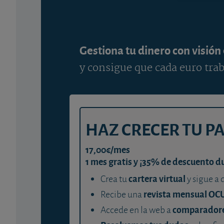
Gestiona tu dinero con visión
y consigue que cada euro trab
HAZ CRECER TU P
17,00€/mes
1 mes gratis y ¡35% de descuento d
cartera virtual
Crea tu
y sigue a 
revista mensual OC
Recibe una
comparador
Accede en la web a