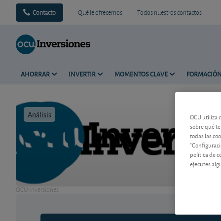
Contacto
Qué le ofrecemos
Todos nuestros contactos
AHORRAR
INVERTIR
MOMENTOS CLAVE
FORMACIÓ
Análisis
Tiempo de 
OCU utiliza 
sobre qué te
todas las co
"Configuraci
política de 
ejecutes alg
OCU Inversiones