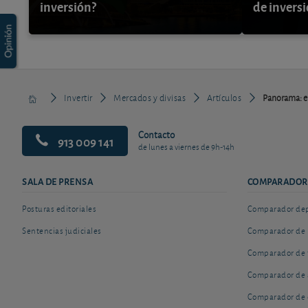
inversión?
de invers
Invertir
Mercados y divisas
Artículos
Panorama: el 
Contacto
913 009 141
de lunes a viernes de 9h-14h
SALA DE PRENSA
COMPARADOR
Posturas editoriales
Comparador depó
Sentencias judiciales
Comparador de 
Comparador de 
Comparador de 
Comparador de 