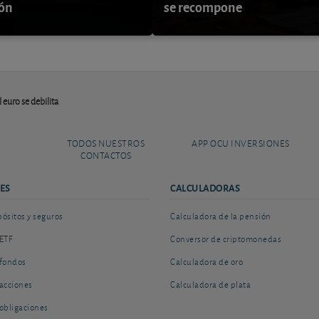
ión
se recompone
euro se debilita
TODOS NUESTROS
APP OCU INVERSIONES
CONTACTOS
ES
CALCULADORAS
sitos y seguros
Calculadora de la pensión
ETF
Conversor de criptomonedas
fondos
Calculadora de oro
acciones
Calculadora de plata
obligaciones