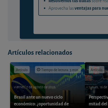
Resolvemos tus dudas
sobre fis
ventajas para nue
Aprovecha las
Artículos relacionados
Artículo
Tiempo de lectura: 3 min.
Artículo
viernes, 7 de agosto de 2026
jueves, 16 de
Brasil ante un nuevo ciclo
Perspecti
económico: ¿oportunidad de
mitad del