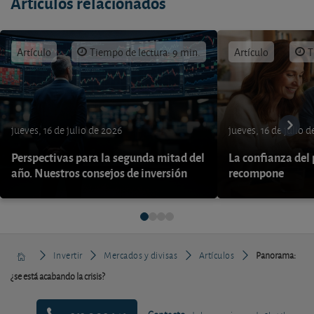
Artículos relacionados
Artículo
Tiempo de lectura: 9 min.
Artículo
T
jueves, 16 de julio de 2026
jueves, 16 de julio 
Perspectivas para la segunda mitad del
La confianza del
año. Nuestros consejos de inversión
recompone
Invertir
Mercados y divisas
Artículos
Panorama:
¿se está acabando la crisis?