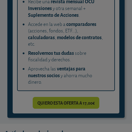
revista mensual OCU
Recibe una
Inversiones
y otra semanal +
Suplemento de Acciones
.
comparadores
Accede en la web a
(acciones, fondos, ETF...),
calculadoras
modelos de contratos
,
,
etc.
Resolvemos tus dudas
sobre
fiscalidad y derechos.
ventajas para
Aprovecha las
nuestros socios
y ahorra mucho
dinero.
QUIERO ESTA OFERTA A 17,00€