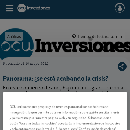
Análisis
Tiempo de lectura: 4 min.
Publicado el
19 mayo 2014
OCU Inversiones
Panorama: ¿se está acabando la crisis?
En este comienzo de año, España ha logrado crecer a
un ritmo dos veces mayor que el conjunto de la zona
euro. ¿Ha llegado a su fin la crisis?
OCU utiliza cookies propias y de terceros para analizar tus hábitos de
navegación, lo que permite obtener información sobre qué te suscita interés
y permite mejorar nuestra página web y tu seguridad. Si haces clic en el
Contenido reservado a SOCIOS
botón "Aceptar todas las cookies" aceptarás la implementación de las cookies
y solo entonces se implantarán. Si haces clic en "Configuración de cookies"