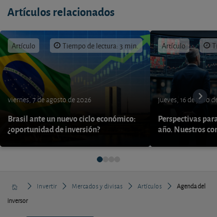
Artículos relacionados
Artículo
Tiempo de lectura: 3 min.
Artículo
T
viernes, 7 de agosto de 2026
jueves, 16 de julio 
Brasil ante un nuevo ciclo económico:
Perspectivas par
¿oportunidad de inversión?
año. Nuestros con
Invertir
Mercados y divisas
Artículos
Agenda del
inversor