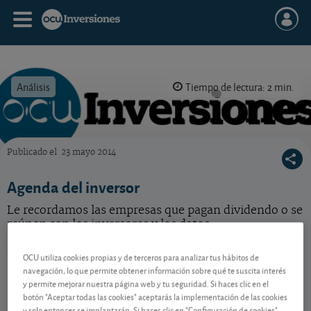
Análisis
Tiempo de lectura: 2 min.
Publicado el
23 mayo 2014
OCU Inversiones
Agenda del inversor
Le recordamos las empresas que pagan dividendo o se
reúnen con los inversores y los datos
macroeconómicos más relevantes de la próxima
semana.
OCU utiliza cookies propias y de terceros para analizar tus hábitos de
navegación, lo que permite obtener información sobre qué te suscita interés
y permite mejorar nuestra página web y tu seguridad. Si haces clic en el
botón "Aceptar todas las cookies" aceptarás la implementación de las cookies
Contenido reservado a SOCIOS
y solo entonces se implantarán. Si haces clic en "Configuración de cookies"