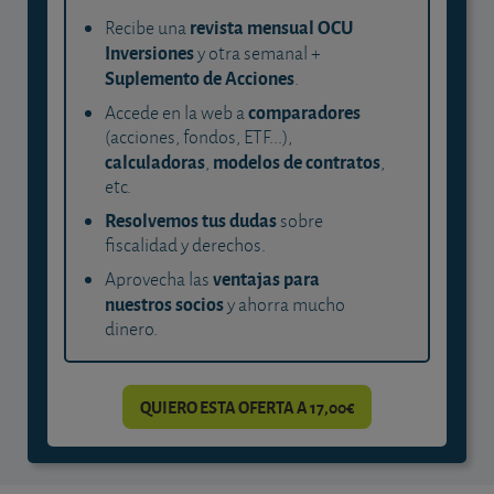
revista mensual OCU
Recibe una
Inversiones
y otra semanal +
Suplemento de Acciones
.
comparadores
Accede en la web a
(acciones, fondos, ETF...),
calculadoras
modelos de contratos
,
,
etc.
Resolvemos tus dudas
sobre
fiscalidad y derechos.
ventajas para
Aprovecha las
nuestros socios
y ahorra mucho
dinero.
QUIERO ESTA OFERTA A 17,00€