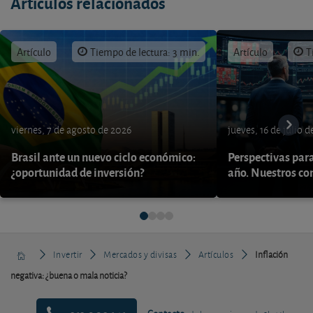
Artículos relacionados
Artículo
Tiempo de lectura: 3 min.
Artículo
T
viernes, 7 de agosto de 2026
jueves, 16 de julio 
Brasil ante un nuevo ciclo económico:
Perspectivas par
¿oportunidad de inversión?
año. Nuestros con
Invertir
Mercados y divisas
Artículos
Inflación
negativa: ¿buena o mala noticia?