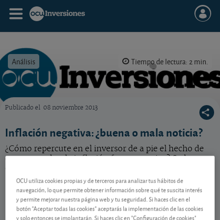
Análisis
Tiempo de lectura: 2 min.
Publicado el
08 noviembre 2013
OCU Inversiones
Inflación negativa: ¿buena o mala noticia?
¿Cómo repercute en el inversor de a pie el hecho de
que en octubre la inflación fuera negativa? Se lo
explicamos.
OCU utiliza cookies propias y de terceros para analizar tus hábitos de
navegación, lo que permite obtener información sobre qué te suscita interés
y permite mejorar nuestra página web y tu seguridad. Si haces clic en el
Contenido reservado a SOCIOS
botón "Aceptar todas las cookies" aceptarás la implementación de las cookies
y solo entonces se implantarán. Si haces clic en "Configuración de cookies"