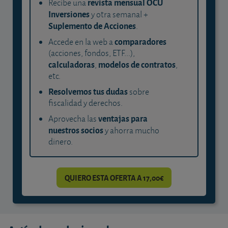
revista mensual OCU
Recibe una
Inversiones
y otra semanal +
Suplemento de Acciones
.
comparadores
Accede en la web a
(acciones, fondos, ETF...),
calculadoras
modelos de contratos
,
,
etc.
Resolvemos tus dudas
sobre
fiscalidad y derechos.
ventajas para
Aprovecha las
nuestros socios
y ahorra mucho
dinero.
QUIERO ESTA OFERTA A 17,00€