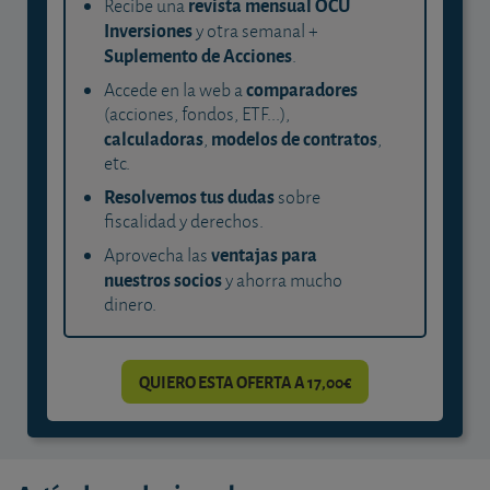
revista mensual OCU
Recibe una
Inversiones
y otra semanal +
Suplemento de Acciones
.
comparadores
Accede en la web a
(acciones, fondos, ETF...),
calculadoras
modelos de contratos
,
,
etc.
Resolvemos tus dudas
sobre
fiscalidad y derechos.
ventajas para
Aprovecha las
nuestros socios
y ahorra mucho
dinero.
QUIERO ESTA OFERTA A 17,00€