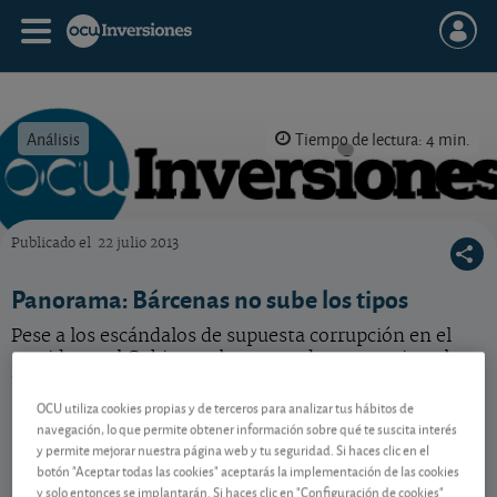
Análisis
Tiempo de lectura: 4 min.
Publicado el
22 julio 2013
OCU Inversiones
Panorama: Bárcenas no sube los tipos
Pese a los escándalos de supuesta corrupción en el
partido en el Gobierno, los mercados no castigan los
tipos de interés de nuestro país.
OCU utiliza cookies propias y de terceros para analizar tus hábitos de
navegación, lo que permite obtener información sobre qué te suscita interés
y permite mejorar nuestra página web y tu seguridad. Si haces clic en el
Contenido reservado a SOCIOS
botón "Aceptar todas las cookies" aceptarás la implementación de las cookies
y solo entonces se implantarán. Si haces clic en "Configuración de cookies"