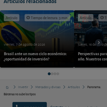
Artículos relacionados
Artículo
Tiempo de lectura: 3 min.
Artículo
T
viernes, 7 de agosto de 2026
jueves, 16 de julio 
Brasil ante un nuevo ciclo económico:
Perspectivas par
¿oportunidad de inversión?
año. Nuestros con
Invertir
Mercados y divisas
Artículos
Panorama:
Bárcenas no sube los tipos