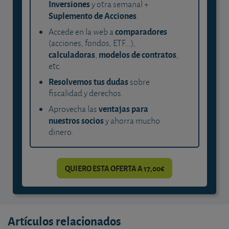
Inversiones
y otra semanal +
Suplemento de Acciones
.
comparadores
Accede en la web a
(acciones, fondos, ETF...),
calculadoras
modelos de contratos
,
,
etc.
Resolvemos tus dudas
sobre
fiscalidad y derechos.
ventajas para
Aprovecha las
nuestros socios
y ahorra mucho
dinero.
QUIERO ESTA OFERTA A 17,00€
Artículos relacionados