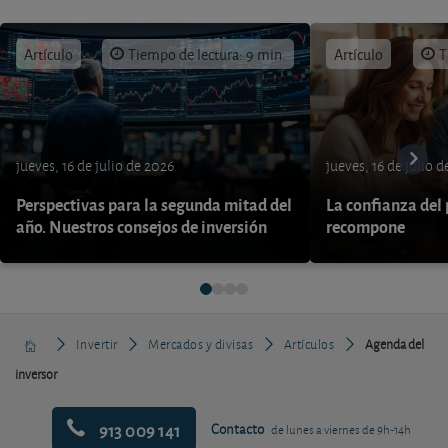
Artículo
Tiempo de lectura: 9 min.
Artículo
T
jueves, 16 de julio de 2026
jueves, 16 de julio 
Perspectivas para la segunda mitad del
La confianza del
año. Nuestros consejos de inversión
recompone
Invertir
Mercados y divisas
Artículos
Agenda del
inversor
913 009 141
Contacto
de lunes a viernes de 9h-14h