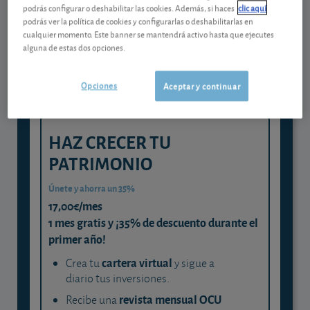
Gestiona tu dinero con visión
podrás configurar o deshabilitar las cookies. Además, si haces
clic aquí
experta
podrás ver la política de cookies y configurarlas o deshabilitarlas en
cualquier momento. Este banner se mantendrá activo hasta que ejecutes
y consigue que cada euro trabaje
alguna de estas dos opciones.
para ti
Opciones
Aceptar y continuar
HAZ CRECER TU
PATRIMONIO
Únete y ahorra un 35%
17,00€/mes
1 mes gratis y ¡35% de descuento durante el
primer año!
cartera virtual
Crea tu
y sigue a
diario tus inversiones.
revista mensual OCU
Recibe una