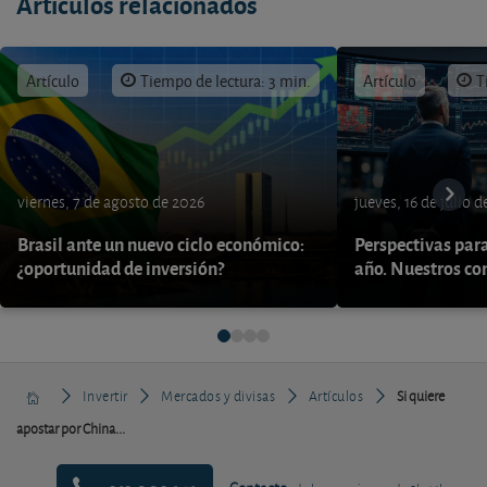
Artículos relacionados
Artículo
Tiempo de lectura: 3 min.
Artículo
T
viernes, 7 de agosto de 2026
jueves, 16 de julio 
Brasil ante un nuevo ciclo económico:
Perspectivas par
¿oportunidad de inversión?
año. Nuestros con
Invertir
Mercados y divisas
Artículos
Si quiere
apostar por China...