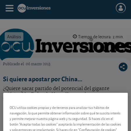
Análisis
Tiempo de lectura: 2 min.
Publicado el
06 marzo 2013
OCU Inversiones
Si quiere apostar por China...
¿Quiere sacar partido del potencial del gigante
asiático? La Bolsa de Hong Kong se lo pone en
bandeja.
OCU utiliza cookies propias y de terceros para analizar tus hábitos de
navegación, lo que permite obtener información sobre qué te suscita interés
y permite mejorar nuestra página web y tu seguridad. Si haces clic en el
Contenido reservado a SOCIOS
botón "Aceptar todas las cookies" aceptarás la implementación de las cookies
y solo entonces se implantarán. Si haces clic en "Configuración de cookies"