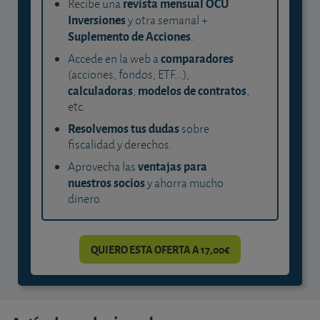
revista mensual OCU
Recibe una
Inversiones
y otra semanal +
Suplemento de Acciones
.
comparadores
Accede en la web a
(acciones, fondos, ETF...),
calculadoras
modelos de contratos
,
,
etc.
Resolvemos tus dudas
sobre
fiscalidad y derechos.
ventajas para
Aprovecha las
nuestros socios
y ahorra mucho
dinero.
QUIERO ESTA OFERTA A 17,00€