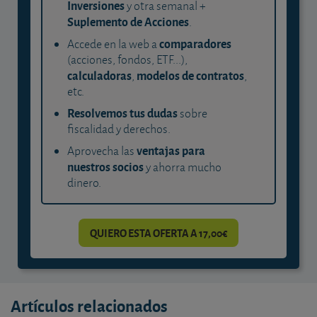
Inversiones
y otra semanal +
Suplemento de Acciones
.
comparadores
Accede en la web a
(acciones, fondos, ETF...),
calculadoras
modelos de contratos
,
,
etc.
Resolvemos tus dudas
sobre
fiscalidad y derechos.
ventajas para
Aprovecha las
nuestros socios
y ahorra mucho
dinero.
QUIERO ESTA OFERTA A 17,00€
Artículos relacionados