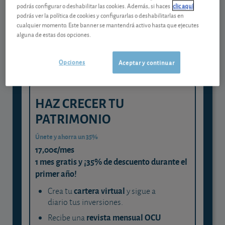
Gestiona tu dinero con visión
podrás configurar o deshabilitar las cookies. Además, si haces
clic aquí
experta
podrás ver la política de cookies y configurarlas o deshabilitarlas en
cualquier momento. Este banner se mantendrá activo hasta que ejecutes
y consigue que cada euro trabaje
alguna de estas dos opciones.
para ti
Opciones
Aceptar y continuar
HAZ CRECER TU
PATRIMONIO
Únete y ahorra un 35%
17,00€/mes
1 mes gratis y ¡35% de descuento durante el
primer año!
cartera virtual
Crea tu
y sigue a
diario tus inversiones.
revista mensual OCU
Recibe una