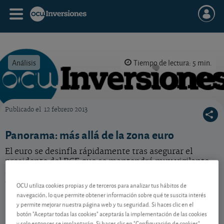
Análisis
Tiempo de lectura: 5 min.
Publicado el
12 febrero 2013
OCU Inversiones
Panorama: más allá de la zona euro
El euro se desinfla rápidamente tras asegurar el
presidente del BCE que se mantendrá muy vigilante
ante la apreciación del euro, pese a que el tipo de
cambio de la divisa no es competencia del banco.
OCU utiliza cookies propias y de terceros para analizar tus hábitos de
navegación, lo que permite obtener información sobre qué te suscita interés
y permite mejorar nuestra página web y tu seguridad. Si haces clic en el
botón "Aceptar todas las cookies" aceptarás la implementación de las cookies
Contenido reservado a SOCIOS
y solo entonces se implantarán. Si haces clic en "Configuración de cookies"