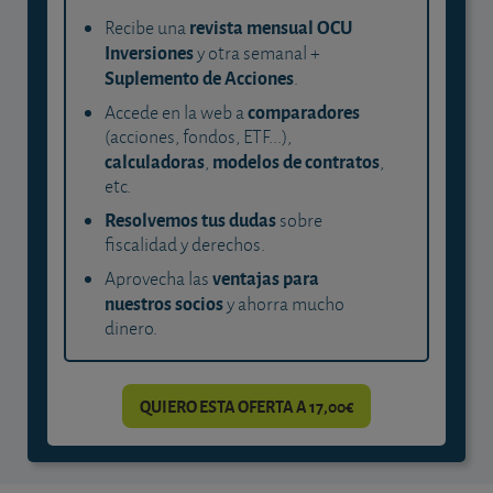
revista mensual OCU
Recibe una
Inversiones
y otra semanal +
Suplemento de Acciones
.
comparadores
Accede en la web a
(acciones, fondos, ETF...),
calculadoras
modelos de contratos
,
,
etc.
Resolvemos tus dudas
sobre
fiscalidad y derechos.
ventajas para
Aprovecha las
nuestros socios
y ahorra mucho
dinero.
QUIERO ESTA OFERTA A 17,00€