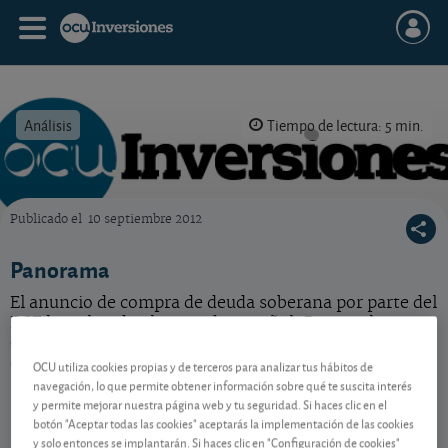
Análisis
Tiempo de lectura: 5 min.
Publicado el
10 septiembre 2012
OCU Inversiones
Panorama
El anuncio de compra de deuda soberana por parte del
BCE ha calmado al mercado español. Pero no hay que
echar las campanas al vuelo: está por ver en qué
condiciones se fijará este plan de ayuda.
OCU utiliza cookies propias y de terceros para analizar tus hábitos de
navegación, lo que permite obtener información sobre qué te suscita interés
y permite mejorar nuestra página web y tu seguridad. Si haces clic en el
botón "Aceptar todas las cookies" aceptarás la implementación de las cookies
Contenido reservado a SOCIOS
y solo entonces se implantarán. Si haces clic en "Configuración de cookies"