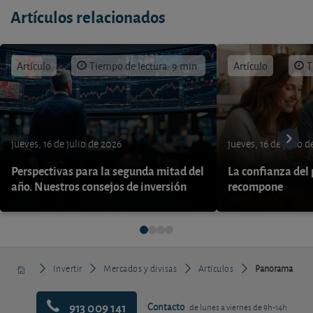
Artículos relacionados
Artículo
Tiempo de lectura: 9 min.
Artículo
T
jueves, 16 de julio de 2026
jueves, 16 de julio 
Perspectivas para la segunda mitad del
La confianza del
año. Nuestros consejos de inversión
recompone
Invertir
Mercados y divisas
Artículos
Panorama
913 009 141
Contacto
de lunes a viernes de 9h-14h