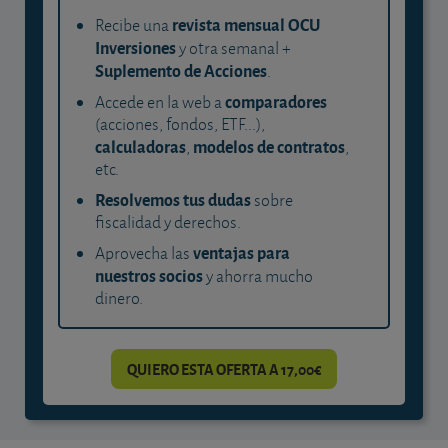
revista mensual OCU
Recibe una
Inversiones
y otra semanal +
Suplemento de Acciones
.
comparadores
Accede en la web a
(acciones, fondos, ETF...),
calculadoras
modelos de contratos
,
,
etc.
Resolvemos tus dudas
sobre
fiscalidad y derechos.
ventajas para
Aprovecha las
nuestros socios
y ahorra mucho
dinero.
QUIERO ESTA OFERTA A 17,00€