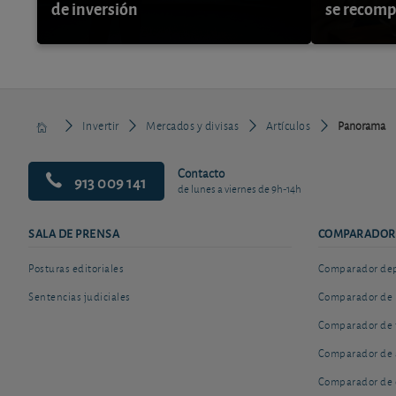
de inversión
se recom
Invertir
Mercados y divisas
Artículos
Panorama
Contacto
913 009 141
de lunes a viernes de 9h-14h
SALA DE PRENSA
COMPARADOR
Posturas editoriales
Comparador depó
Sentencias judiciales
Comparador de 
Comparador de 
Comparador de 
Comparador de 