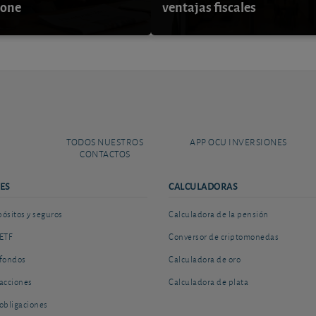
pone
ventajas fiscales
TODOS NUESTROS
APP OCU INVERSIONES
CONTACTOS
ES
CALCULADORAS
sitos y seguros
Calculadora de la pensión
ETF
Conversor de criptomonedas
fondos
Calculadora de oro
acciones
Calculadora de plata
obligaciones