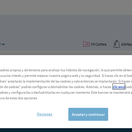
N
Mi Cartera
Alertas
Publicado el
27 febrero 2012
lectura: 5 min.
cookies propias y de terceros para analizar tus hábitos de navegación, lo que permite obte
 suscita interés y permite mejorar nuestra página web y tu seguridad. Si haces clic en el bo
Panorama
okies" aceptarás la implementación de las cookies y solo entonces se implantarán. Si haces c
ón de cookies" podrás configurar o deshabilitar las cookies. Además, si haces
clic aquí
podr
La política de la austeridad a toda cost
cookies y configurarlas o deshabilitarlas en cualquier momento. Este banner se mantendrá 
para el conjunto de las economías europ
una de estas dos opciones.
control presupuestario, pero también a
Opciones
Aceptar y continuar