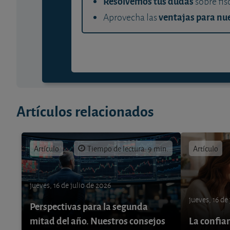
Resolvemos tus dudas
sobre fis
ventajas para nue
Aprovecha las
Artículos relacionados
Artículo
Tiempo de lectura: 9 min.
Artículo
jueves, 16 de julio de 2026
jueves, 16 de
Perspectivas para la segunda
mitad del año. Nuestros consejos
La confia