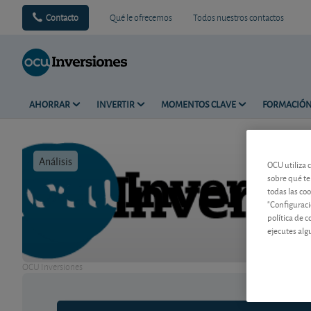
Contacto
Qué le ofrecemos
Todos nuestros contactos
AHORRAR
INVERTIR
MOMENTOS CLAVE
FORMACIÓ
Análisis
Tiempo de 
OCU utiliza 
sobre qué te
todas las co
"Configuraci
política de 
ejecutes alg
OCU Inversiones