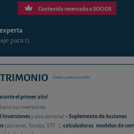
Contenido reservado a SOCIOS
 experta
aje para ti
ATRIMONIO
Únete y ahorra un 35%
urante el primer año!
diario tus inversiones.
U Inversiones
Suplemento de Acciones
y otra semanal +
.
es
calculadoras
modelos de con
(acciones, fondos, ETF...),
,