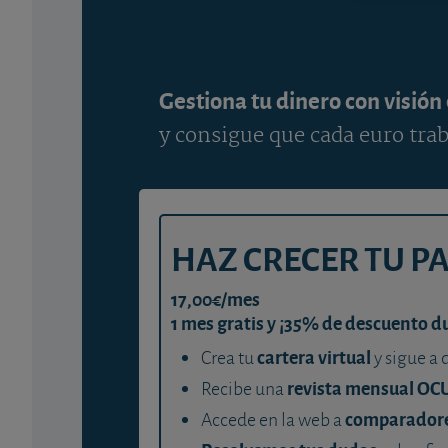
Gestiona tu dinero con visión
y consigue que cada euro trab
HAZ CRECER TU P
17,00€/mes
1 mes gratis y ¡35% de descuento d
cartera virtual
Crea tu
y sigue a 
revista mensual OC
Recibe una
comparador
Accede en la web a