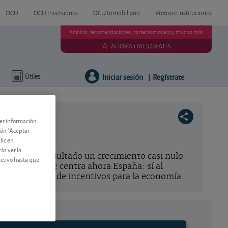
OCU
OCU Inversiones
OCU Inmobiliario
Prensa e instituciones
Análisis, recomendaciones, carteras modelo y mucho más
AHORA 1 MES GRATIS
Iniciar sesión
Regístrate
Útiles
|
ner información
tón "Aceptar
lic en
ás ver la
a dará como resultado un crecimiento casi nulo
activo hasta que
eas. En eso se centra ahora España: sí al
 la aprobación de incentivos para la economía.