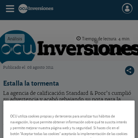
Análisis
Tiempo de lectura: 4 min.
Publicado el
08 agosto 2011
OCU Inversiones
Estalla la tormenta
La agencia de calificación Standard & Poor’s cumplió
su advertencia y acabó rebajando su nota para la
deuda estadounidense. En el Viejo Continente, el
Banco Central Europeo decidió intervenir para
OCU utiliza cookies propias y de terceros para analizar tus hábitos de
intentar frenar los ataques especulativos contra la
navegación, lo que permite obtener información sobre qué te suscita interés
deuda española e italiana.
y permite mejorar nuestra página web y tu seguridad. Si haces clic en el
botón "Aceptar todas las cookies" aceptarás la implementación de las cookies