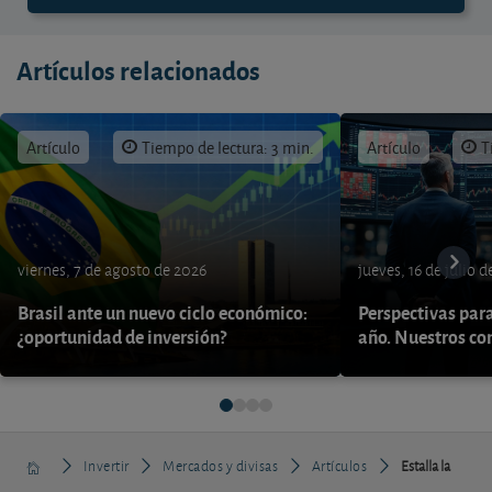
Artículos relacionados
Artículo
Tiempo de lectura: 3 min.
Artículo
T
viernes, 7 de agosto de 2026
jueves, 16 de julio 
Brasil ante un nuevo ciclo económico:
Perspectivas par
¿oportunidad de inversión?
año. Nuestros con
Invertir
Mercados y divisas
Artículos
Estalla la