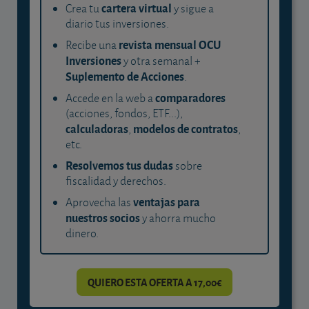
cartera virtual
Crea tu
y sigue a
diario tus inversiones.
revista mensual OCU
Recibe una
Inversiones
y otra semanal +
Suplemento de Acciones
.
comparadores
Accede en la web a
(acciones, fondos, ETF...),
calculadoras
modelos de contratos
,
,
etc.
Resolvemos tus dudas
sobre
fiscalidad y derechos.
ventajas para
Aprovecha las
nuestros socios
y ahorra mucho
dinero.
QUIERO ESTA OFERTA A 17,00€