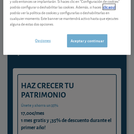
y solo entonces se implantarán. Si haces clic en "Configuración de cookies"
Contenido reservado a SOCIOS
podrás configurar o deshabilitar las cookies. Además, si haces
clic aquí
podrás ver la política de cookies y configurarlas o deshabilitarlas en
cualquier momento. Este banner se mantendrá activo hasta que ejecutes
alguna de estas dos opciones.
Gestiona tu dinero con visión
experta
Opciones
Aceptar y continuar
y consigue que cada euro trabaje
para ti
HAZ CRECER TU
PATRIMONIO
Únete y ahorra un 35%
17,00€/mes
1 mes gratis y ¡35% de descuento durante el
primer año!