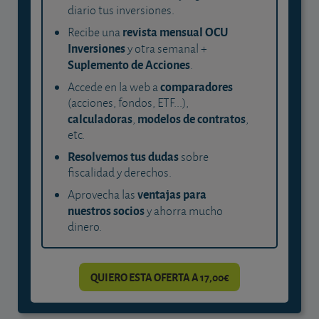
diario tus inversiones.
revista mensual OCU
Recibe una
Inversiones
y otra semanal +
Suplemento de Acciones
.
comparadores
Accede en la web a
(acciones, fondos, ETF...),
calculadoras
modelos de contratos
,
,
etc.
Resolvemos tus dudas
sobre
fiscalidad y derechos.
ventajas para
Aprovecha las
nuestros socios
y ahorra mucho
dinero.
QUIERO ESTA OFERTA A 17,00€