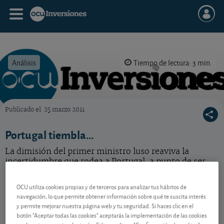
Análisis
Tiempo de lectura: 3 min.
Publicado el
25 marzo 2011
OCU Inversiones
Portugal tiembla...
La dimisión del primer ministro luso reaviva la
incertidumbre que rodea a Portugal, a punto de ser
rescatado. Esta vez, España no se ha visto envuelta en
el mismo saco. En todo caso, sea muy selectivo a la
OCU utiliza cookies propias y de terceros para analizar tus hábitos de
hora de invertir en renta fija en euros.
navegación, lo que permite obtener información sobre qué te suscita interés
y permite mejorar nuestra página web y tu seguridad. Si haces clic en el
botón "Aceptar todas las cookies" aceptarás la implementación de las cookies