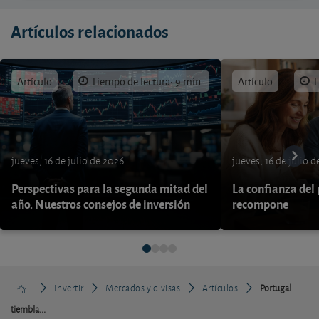
Artículos relacionados
Artículo
Tiempo de lectura: 9 min.
Artículo
T
jueves, 16 de julio de 2026
jueves, 16 de julio 
Perspectivas para la segunda mitad del
La confianza del
año. Nuestros consejos de inversión
recompone
Invertir
Mercados y divisas
Artículos
Portugal
tiembla...