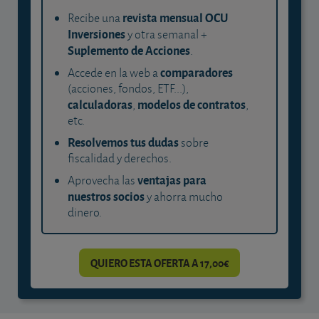
revista mensual OCU
Recibe una
Inversiones
y otra semanal +
Suplemento de Acciones
.
comparadores
Accede en la web a
(acciones, fondos, ETF...),
calculadoras
modelos de contratos
,
,
etc.
Resolvemos tus dudas
sobre
fiscalidad y derechos.
ventajas para
Aprovecha las
nuestros socios
y ahorra mucho
dinero.
QUIERO ESTA OFERTA A 17,00€