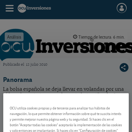
Análisis
Tiempo de lectura: 6 min.
Publicado el
12 julio 2010
OCU Inversiones
Panorama
La bolsa española se deja llevar en volandas por una
ráfaga de optimismo no demasiado justificada. Las
perspectivas para la economía española no son como
para tirar cohetes.
OCU utiliza cookies propias y de terceros para analizar tus hábitos de
navegación, lo que permite obtener información sobre qué te suscita interés
y permite mejorar nuestra página web y tu seguridad. Si haces clic en el
botón "Aceptar todas las cookies" aceptarás la implementación de las cookies
Contenido reservado a SOCIOS
y solo entonces se implantarán. Si haces clic en "Configuración de cookies"