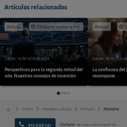
Artículos relacionados
Artículo
Tiempo de lectura: 9 min.
Artículo
T
jueves, 16 de julio de 2026
jueves, 16 de julio 
Perspectivas para la segunda mitad del
La confianza del
año. Nuestros consejos de inversión
recompone
Invertir
Mercados y divisas
Artículos
Panorama
913 009 141
Contacto
de lunes a viernes de 9h-14h