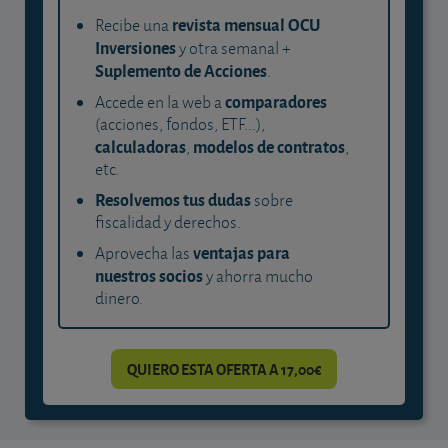
revista mensual OCU
Recibe una
Inversiones
y otra semanal +
Suplemento de Acciones
.
comparadores
Accede en la web a
(acciones, fondos, ETF...),
calculadoras
modelos de contratos
,
,
etc.
Resolvemos tus dudas
sobre
fiscalidad y derechos.
ventajas para
Aprovecha las
nuestros socios
y ahorra mucho
dinero.
QUIERO ESTA OFERTA A 17,00€