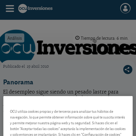
Análisis
Tiempo de lectura: 6 min.
Publicado el
19 abril 2010
OCU Inversiones
Panorama
El desempleo sigue siendo un pesado lastre para
nuestra economía, cuya actividad sigue sin despegar.
Aun así, la inflación repunta, al igual en la eurozona.
¿Los responsables? Los precios del petróleo.
OCU utiliza cookies propias y de terceros para analizar tus hábitos de
navegación, lo que permite obtener información sobre qué te suscita interés
y permite mejorar nuestra página web y tu seguridad. Si haces clic en el
botón "Aceptar todas las cookies" aceptarás la implementación de las cookies
Contenido reservado a SOCIOS
y solo entonces se implantarán. Si haces clic en "Configuración de cookies"