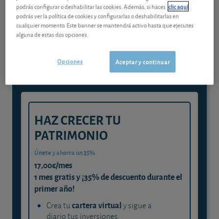
podrás configurar o deshabilitar las cookies. Además, si haces
clic aquí
podrás ver la política de cookies y configurarlas o deshabilitarlas en
Gestiona tu dinero con visión
cualquier momento. Este banner se mantendrá activo hasta que ejecutes
experta
alguna de estas dos opciones.
y consigue que cada euro trabaje
Opciones
Aceptar y continuar
para ti
HAZ CRECER TU
PATRIMONIO
Únete y ahorra un 35%
17,00€/mes
1 mes gratis y ¡35% de descuento durante el
primer año!
cartera virtual
Crea tu
y sigue a
diario tus inversiones.